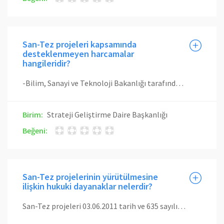
San-Tez projeleri kapsamında
desteklenmeyen harcamalar
hangileridir?
-Bilim, Sanayi ve Teknoloji Bakanlığı tarafından onaylanarak proje bütçesinde yer alan harcamalar dışında kalan harcamalar, -Proje ortağı firma ya da proje ortağı firmaya ait firmalardan yapılan mal ve hizmetlere ilişkin harcamalar.
Birim:
Strateji Geliştirme Daire Başkanlığı
Beğeni:
San-Tez projelerinin yürütülmesine
ilişkin hukuki dayanaklar nelerdir?
San-Tez projeleri 03.06.2011 tarih ve 635 sayılı Bilim, Sanayi ve Teknoloji Bakanlığının Teşkilat ve Görevleri Hakkında Kanun Hükmünde Kararnamenin 8.maddesi; 27.02.2014 tarih ve 28926 sayılı Resmi Gazetede yayımlanan “San-Tez Projelerinin Desteklenmesine İlişkin Yönetmelik” ve bu yönetmeliğe dayanılarak hazırlanan Uygulama Usul ve Esaslarına göre yürütülmektedir.