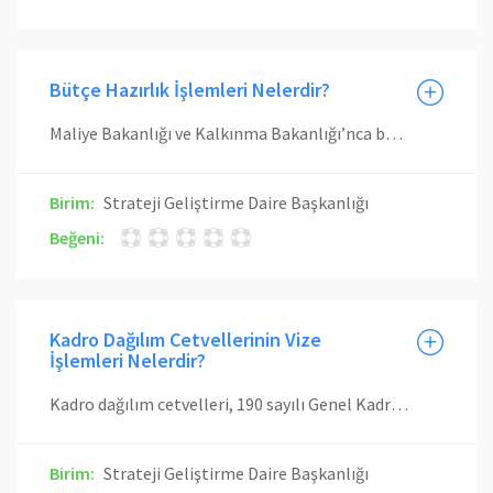
Bütçe Hazırlık İşlemleri Nelerdir?
Maliye Bakanlığı ve Kalkınma Bakanlığı’nca bütçe hazırlık çalışmaları ile ilgili yazı yayınlanır. Harcama birimlerine bütçe tekliflerinin hazırlanması için Strateji Geliştirme Daire Başkanlığı tarafından duyuru yazısı gönderilir. Maliye Bakanlığı tarafından yayınlanan Bütçe Hazırlama Rehberi doğrultusunda hazırlanan bütçe teklifleri harcama birimlerden alınır. Bütçe teklifleri e-bütçe sistemine giriş yapılır. Konsolide edilen bütçe teklifleri üniversite yönetim kuruluna sunulur. Bütçe teklif girişleri tamamlandıktan sonra cari bütçe teklifini Maliye Bakanlığı’nca, Yatırım bütçe teklifini ise Kalkınma Bakanlığı’nca belirlenen bir tarihte bütçe görüşmeleri yapılır. Maliye Bakanlığı’nca onaylanan kurum bütçeleri konsolide edilerek oluşturulan merkezi yönetim bütçe kanun tasarısı Türkiye Büyük Millet Meclisi’nin Bütçe ve Plan Komisyonu’na gönderilir. Komisyon toplantı gündemine uygun olarak Bütçe ve Plan Komisyonu’nda bütçe görüşmeleri tamamlanır. Bütçe ve Plan Komisyonu’nda kurumlar itibariyle görüşülen merkezi yönetim bütçe kanun tasarısı, genel kurulda da kurumlar itibariyle görüşülerek, resmi gazetede yayınlanarak kanunlaşır.
Birim:
Strateji Geliştirme Daire Başkanlığı
Beğeni:
Kadro Dağılım Cetvellerinin Vize
İşlemleri Nelerdir?
Kadro dağılım cetvelleri, 190 sayılı Genel Kadro ve Usulü Hakkında Kanun Hükmünde Kararname ve Kadro İhdas, Serbest Bırakma ve Kadro Değişikliği ile Kadroların Kullanım Usul ve Esasları Hakkında Yönetmelik hükümleri çerçevesinde, Bakanlık ve Devlet Personel Başkanlığı ile uygunluk sağlandıktan sonra gönderilen cetveller Strateji Geliştirme Daire Başkanlığı İç Kontrol ve Ön Mali Kontrol Şube Müdürlüğünce en geç beş iş günü içinde kontrol edilir.
Birim:
Strateji Geliştirme Daire Başkanlığı