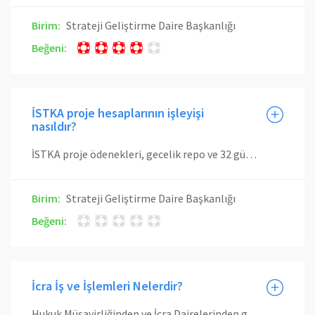
Birim:
Strateji Geliştirme Daire Başkanlığı
Beğeni:
İSTKA proje hesaplarının işleyişi
nasıldır?
İSTKA proje ödenekleri, gecelik repo ve 32 günlük blokeli-vadeli hesap olmak üzere iki yatırım aracı ile değerlendirilmektedir. Buna bağlı olarak; -Kullanılabilir ödenek, proje hesabı bakiyesi olup ödemelerin bu bakiyeye göre planlanması gerekmektedir. Blokeli vadeli hesaptan proje hesabına ödenek aktarımı yalnızca İSTKA talimatı yapılabilmektedir. Aktarım için proje yürütücüsü/koordinatörünün İSTKA’ya başvurusuyla birlikte blokeli hesabın vade bitimi dikkate alınmaktadır. -Gecelik repo işlemleri sebebiyle İSTKA hesaplarından ödemeler saat 14:30’a kadar yapılmaktadır.
Birim:
Strateji Geliştirme Daire Başkanlığı
Beğeni:
İcra İş ve İşlemleri Nelerdir?
Hukuk Müşavirliğinden ve İcra Dairelerinden gelen haciz ve icra ile ilgili yazılar incelenerek Muhasebe, Kesin Hesap ve Raporlama Birimine sevk edilir. Gelen yazılar ilgili personelce kontrol edilerek kesinti defterine isim, borç tutarı, kesinti oranı ve alacaklı kısımları işlenerek, ilgili icra daireleri ve Harcama Birimleri ile yazışmalar yapılır. Sistemindeki veriler ile kesinti defterindeki veriler karşılaştırılması yapılır. Hata varsa düzeltilir. Maaş kesinti listeleri ilgili memur tarafından kontrol edilir. Sistemdeki veriler ile karşılaştırılması yapılır. Hata mevcutsa düzeltme işlemi gerçekleştirilir. Kanunda belirtilen icra dairelerinin hesaplarına aktarılır.