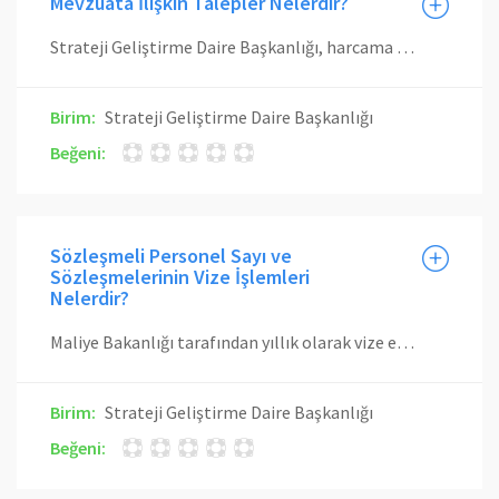
Mevzuata İlişkin Talepler Nelerdir?
Strateji Geliştirme Daire Başkanlığı, harcama birimlerince istenilen bilgileri sağlamak ve malî konularda danışmanlık hizmeti vermekle yükümlüdür. Bu amaçla malî yönetim ve kontrol ile denetim konularında gerekli bilgi ve dokümantasyonu, yetki ve görevleri çerçevesinde oluşturma ve bilgilendirme işlemlerini yürütmektedir.
Birim:
Strateji Geliştirme Daire Başkanlığı
Beğeni:
Sözleşmeli Personel Sayı ve
Sözleşmelerinin Vize İşlemleri
Nelerdir?
Maliye Bakanlığı tarafından yıllık olarak vize edilen cetvellere ve tip sözleşmeye uygun olarak çalıştırılacak personelle yapılacak sözleşmeler ile ilgili mevzuatı gereğince Maliye Bakanlığı vizesi alınmaksızın çalıştırılabilecek sözleşmeli personelle yapılacak sözleşmeler kontrole tabidir. Bu sözleşmeler Maliye Bakanlığı tarafından vize edilen cetveller ile tip sözleşme ve ilgili kanunlara, diğer mevzuatına, bütçelerinde öngörülen düzenlemelere uygunluk yönünden en geç beş işgünü içinde kontrol edilir. Uygun görülmeyen sözleşmeler aynı süre içinde gerekçeli bir yazıyla ilgili birime gönderilir.
Birim:
Strateji Geliştirme Daire Başkanlığı
Beğeni: