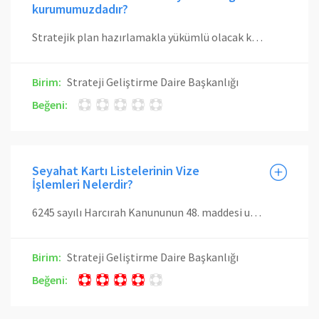
kurumumuzdadır?
Stratejik plan hazırlamakla yükümlü olacak kamu idarelerinin ve stratejik planlama sürecine ilişkin takvimin tespitine, stratejik planların kalkınma planı ve programlarla ilişkilendirilmesine yönelik usul ve esasların belirlenmesine Devlet Planlama Teşkilatı Müsteşarlığı yetkilidir.
Birim:
Strateji Geliştirme Daire Başkanlığı
Beğeni:
Seyahat Kartı Listelerinin Vize
İşlemleri Nelerdir?
6245 sayılı Harcırah Kanununun 48. maddesi uyarınca İçişleri, Maliye ve Ulaştırma Bakanlıkları tarafından müştereken belirlenen esaslar çerçevesinde, seyahat kartı verilecek personel listesi, harcama birimlerinin teklifi üzerine Strateji Geliştirme Daire Başkanlığı tarafından ilgili mevzuat ile Bakanlık tarafından yapılan düzenlemelere uygunluk ve bütçe ödeneğinin yeterliliği yönünden en geç üç işgünü içinde değerlendirilerek kontrol edilir. Uygun görülmeyen talepler aynı süre içinde gerekçeli bir yazıyla ilgili birime gönderilir.
Birim:
Strateji Geliştirme Daire Başkanlığı
Beğeni: