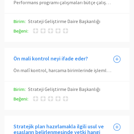
Performans programı çalışmaları bütçe çalışmaları ile başlar. Üniversitemiz Stratejik Planında yer alan Amaç ve Hedeflere uygun olarak o yıl gerçekleştirilecek Performans Hedefleri belirlenir. Üniversite birimlerine yazı ve şablon gönderilerek Üniversite Performans Programında yer verilecek bilgilere ilişkin tabloların doldurulması istenir. Birimlerden gelen bilgiler doğrultusunda Üniversite Performans Hedefleri ve Göstergeleri kesinleştirilir. Performans hedeflerinden sorumlu olan birimler belirlenir. Birim bütçeleri göz önüne alarak her performans hedefinin maliyeti hesaplanır. Performans Programının son düzenlemeleri yapılarak konsolide hale getirilir ve Rektörlük Makamının onayına sunulur. Performans Programı Merkezi Yönetim Bütçe Kanun Tasarısının Türkiye Büyük Millet Meclisi’ne sunulmasını müteakiben tasarıda yer alan büyüklüklere göre revize edilir, Üniversite bütçe tasarısının görüşülmesinden en geç üç gün önce Plan ve Bütçe Komisyonu’nun bilgisine sunulur. Son hali verilen Performans Programı Maliye Bakanlığı ve Kalkınma Bakanlığı’na gönderilir ve Üniversite internet sayfasından kamuoyuna duyurulur.
Birim:
Strateji Geliştirme Daire Başkanlığı
Beğeni:
Ön mali kontrol neyi ifade eder?
Ön malî kontrol, harcama birimlerinde işlemlerin gerçekleştirilmesi aşamasında yapılan kontroller ile malî hizmetler birimi tarafından yapılan kontrolleri kapsar. Ön malî kontrol süreci, malî karar ve işlemlerin hazırlanması, yüklenmeye girişilmesi, iş ve işlemlerin gerçekleştirilmesi ve belgelendirilmesinden oluşur.
Birim:
Strateji Geliştirme Daire Başkanlığı
Beğeni:
Stratejik plan hazırlamakla ilgili usul ve
esasların belirlenmesinde yetki hangi