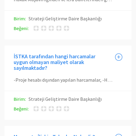
Birim:
Strateji Geliştirme Daire Başkanlığı
Beğeni:
İSTKA tarafından hangi harcamalar
uygun olmayan maliyet olarak
sayılmaktadır?
-Proje hesabı dışından yapılan harcamalar, -Her ne sebeple olursa olsun projenin sözleşmede belirtilen bitiş tarihinden sonra düzenlenen faturalarla yapılan harcamalar, (Ödemelerin olası gecikmeler -ihale süreci, mal/hizmet teslimindeki gecikmeler, yurtdışı alım, gümrük işlemleri vb.- dikkate alınarak planlanması gerekmektedir.) -Üniversitemize ait işletmeler (döner sermaye vb.) ile proje ortakları veya iştiraklerinden yapılan alımlar, - Her türlü ceza, gecikme zammı, faiz, kur farkı vb. giderler, - Proje bütçesine göre süre/miktar kıstına uymayan harcamalar, (Örnek olarak, proje bütçesinde birim maliyeti 100-TL üzerinden 10 adet alınması için 1.000-TL ödenek ayrılan malzemeden 5 adet alım yapılması durumunda uygun maliyet 500-TL olacak, bu tutarın üzerindeki harcama uygun olmayan maliyet olarak kabul edilecektir.) -Proje yürütücüsü veya personeli tarafından İSTKA’ya gönderilen belgelerle (personle zaman çizelgesi vb.) uyumsuz/tutarsız olan harcamalar.
Birim:
Strateji Geliştirme Daire Başkanlığı
Beğeni: