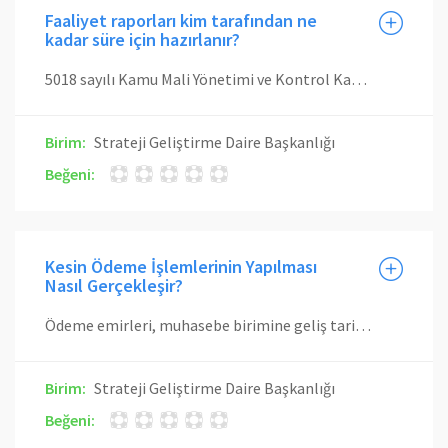
Faaliyet raporları kim tarafından ne
kadar süre için hazırlanır?
5018 sayılı Kamu Mali Yönetimi ve Kontrol Kanunu'nun 41. maddesine dayanılarak hazırlanan ve 17/03/2006 tarih ve 26111 sayılı Resmi Gazetede yayınlanarak yürürlüğe giren İdarelerce Hazırlanacak Faaliyet Raporları Hakkında Yönetmeliğin birim faaliyet raporu alt başlıklı 10. maddesinde; - "Birim faaliyet raporu; genel bütçe kapsamındaki kamu idareleri, özel bütçeli idareler, sosyal güvenlik kurumları ve mahalli idarelerin bütçelerinde kendisine ödenek tahsis edilen harcama yetkilileri tarafından hazırlanır" - "Birim faaliyet raporu hazırlayan harcama yetkilileri, raporun içeriğinden ve raporda yer alan bilgilerin doğruluğundan üst yöneticiye karşı sorumludur" - "Üst yönetici, harcama birimlerinin faaliyetlerini ve performansını izleyebilmek amacıyla, harcama yetkililerinden üç veya altı aylık birim faaliyet raporları isteyebilir" denilmektedir.
Birim:
Strateji Geliştirme Daire Başkanlığı
Beğeni:
Kesin Ödeme İşlemlerinin Yapılması
Nasıl Gerçekleşir?
Ödeme emirleri, muhasebe birimine geliş tarihinden itibaren, en geç dört iş günü içinde incelenir, uygun bulunanlar muhasebeleştirilerek tutarları hak sahiplerinin banka hesabına aktarılır. Eksik veya hatalı olan ödeme emri belgesi ve eki belgeler, düzeltilmek veya tamamlanmak üzere en geç, hata veya eksikliğin tespit edildiği günü izleyen iş günü içinde gerekçeleriyle birlikte harcama yetkilisine Hata ve Noksanı Bulunan Tahakkuk Evrakı Listesi düzenlenerek, yazılı olarak gönderilir. Hata veya eksiklikleri tamamlanarak tekrar muhasebe birimine verilenler, en geç iki iş günü sonuna kadar incelenerek muhasebeleştirme ve ödeme işlemi gerçekleştirilir.
Birim:
Strateji Geliştirme Daire Başkanlığı
Beğeni: