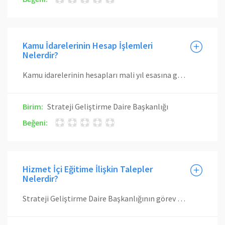
Kamu İdarelerinin Hesap İşlemleri
Nelerdir?
Kamu idarelerinin hesapları mali yıl esasına göre tutulur. bir mali yıl başından sonuna kadar yapılan bütün işlemler ile mali yıl geçtikten sonra, mahsup dönemi içerisinde önceki mali yıla ilişkin olarak yapılan mahsup işlemlerini kapsar. Bütün mali işlemleri kapsayan mali tablo, rapor, defter, cetveller ve sayım tutanaklarından oluşmakta ve görev başındaki muhasebe yetkilisi tarafından, mevzuatında belirtilen süre içerisinde yetkili mercilere verilir. Bir örneği de muhasebe biriminde saklanır. Harcama yetkilileri tarafından Sayıştaya verilecek taşınır yönetim hesabı; önceki yıldan devreden taşınırlar ile yılı içinde girenleri, yılı içinde çıkışı yapılan taşınırlar ile ertesi yıla devredilenleri ve yıl sonunda yapılan sayım sonucu bulunan fazla ve noksanları gösterir. Harcama yetkilisi, muhasebe yetkilisince onaylanmış cetvellerin bir nüshasını, Sayıştay Başkanlığınca belirlenecek sürelerde, yıl sonu sayım tutanağı, sayım ve döküm cetveli ve yıl sonu itibarıyla en son düzenlenen Taşınır İşlem Fişinin sıra numarasını gösterir tutanak ile birlikte Sayıştay Başkanlığına, bir nüshasını ise malî yılı takip eden ay sonuna kadar Strateji Geliştirme Daire Başkanlığına (taşınır konsolide görevlisi) gönderir. Cetvellerin birer nüshası da harcama biriminde muhafaza edilir.
Birim:
Strateji Geliştirme Daire Başkanlığı
Beğeni:
Hizmet İçi Eğitime İlişkin Talepler
Nelerdir?
Strateji Geliştirme Daire Başkanlığının görev alanına ilişkin mevzuat değişikliklerinin kurum personeline aktarılmasına yönelik çeşitli eğitimler düzenler ve diğer kurumların eğitimlerine katılmalarına ilişkin organizasyon sağlanır.