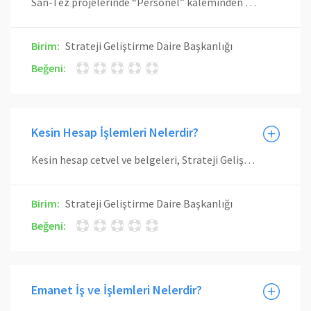
San-Tez projelerinde “Personel” kaleminden diğer kalemlere ve diğer kalemlerden “Seyahat” kalemine aktarım yapılamaz.
Birim:
Strateji Geliştirme Daire Başkanlığı
Beğeni:
Kesin Hesap İşlemleri Nelerdir?
Kesin hesap cetvel ve belgeleri, Strateji Geliştirme Daire Başkanlığı Muhasebe Kesin Hesap ve Raporlama Şube Müdürlüğü tarafından bütçe uygulamasına esas muhasebe kayıtları dikkate alınarak hazırlanır. Genel ve özel bütçeli kurumlarda KBS sisteminden alınan cetvel ve belgeler, izleyen malî yılın Mayıs ayının on beşine kadar Rektör ve Milli Eğitim Bakanı tarafından imzalanmış olarak Maliye Bakanlığına gönderilir.
Birim:
Strateji Geliştirme Daire Başkanlığı
Beğeni:
Emanet İş ve İşlemleri Nelerdir?