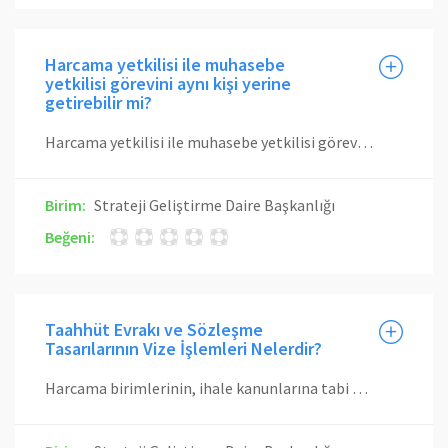
Harcama yetkilisi ile muhasebe
yetkilisi görevini aynı kişi yerine
getirebilir mi?
Harcama yetkilisi ile muhasebe yetkilisi görevi aynı kişide birleşemez. Malî hizmetler biriminde ön malî kontrol görevini yürütenler malî işlem sürecinde görev alamazlar.
Birim:
Strateji Geliştirme Daire Başkanlığı
Beğeni:
Taahhüt Evrakı ve Sözleşme
Tasarılarının Vize İşlemleri Nelerdir?
Harcama birimlerinin, ihale kanunlarına tabi olsun veya olmasın, harcamayı gerektirecek taahhüt evrakı ve sözleşme tasarılarından tutarı Kamu İhale Kurumu tarafından doğrudan temin için belirlenen limit üstü mal ve hizmet alımları, sermaye giderleri ile her türlü sözleşme ve akitler ön kontrole tabidir. Bu tutarlara katma değer vergisi dahil değildir. Kontrole tabi taahhüt evrakı ve sözleşme tasarıları, bunlara ilişkin tüm bilgi ve belgeleri içerecek şekilde oluşturulan iki nüsha işlem dosyası harcama yetkilisi tarafından sözleşme imzalanmadan ve idare taahhüt altına girmeden önce Başkanlığa gönderilir. Taahhüt evrakı ve sözleşme tasarıları, Strateji Geliştirme Daire Başkanlığı İç Kontrol ve Ön Mali Kontrol Şube Müdürlüğünce en geç on işgünü içinde kontrol edilecektir. Yapılan kontrol sonucunda düzenlenen görüş yazısı, işlem dosyasının bir nüshası ile birlikte aynı süre içinde harcama yetkilisine iletilir.