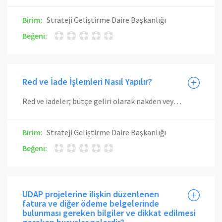
Birim:
Strateji Geliştirme Daire Başkanlığı
Beğeni:
Red ve İade İşlemleri Nasıl Yapılır?
Red ve iadeler; bütçe geliri olarak nakden veya mahsuben yapılan tahsilâttan fazla ve yersiz alındığı tespit edilen meblağların ilgililerine geri ödenmesi işlemlerinin izlenmesi için kullanılır. İade talebi ile gelen evrakının ekleri kontrol edilerek maddi hata olup olmadığı tespit edilir. Sisteme giriş işlemi gerçekleştirilir. Kanunda belirtilen tarihte Muhasebe İşlem Fişi düzenlenerek ödemesi yapılır. Yetkililerin kontrol ve imzasından sonra ilgili personelce gönderme emri belgesi ile ilgilinin banka hesaplarına aktarılır.
Birim:
Strateji Geliştirme Daire Başkanlığı
Beğeni:
UDAP projelerine ilişkin düzenlenen
fatura ve diğer ödeme belgelerinde
bulunması gereken bilgiler ve dikkat edilmesi