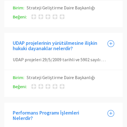
Birim:
Strateji Geliştirme Daire Başkanlığı
Beğeni:
UDAP projelerinin yürütülmesine ilişkin
hukuki dayanaklar nelerdir?
UDAP projeleri 29/5/2009 tarihli ve 5902 sayılı Afet ve Acil Durum Yönetimi Başkanlığının Teşkilat ve Görevleri Hakkındaki Kanunun 3, 5, 12, 16 ve 17 nci maddelerine dayanılarak hazırlanan 27.04.2012 tarih ve 28276 sayılı Resmi Gazetede yayımlanan “Ulusal Deprem Araştırma Programı Proje Destekleme Esaslarına Dair Yönetlemelik” ile yürütülmektedir.
Birim:
Strateji Geliştirme Daire Başkanlığı
Beğeni:
Performans Programı İşlemleri
Nelerdir?