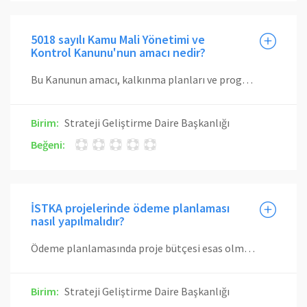
5018 sayılı Kamu Mali Yönetimi ve
Kontrol Kanunu'nun amacı nedir?
Bu Kanunun amacı, kalkınma planları ve programlarda yer alan politika ve hedefler doğrultusunda kamu kaynaklarının etkili, ekonomik ve verimli bir şekilde elde edilmesi ve kullanılmasını, hesap verebilirliği ve malî saydamlığı sağlamak üzere, kamu malî yönetiminin yapısını ve işleyişini, kamu bütçelerinin hazırlanmasını, uygulanmasını, tüm malî işlemlerin muhasebeleştirilmesini, raporlanmasını ve malî kontrolü düzenlemektir
Birim:
Strateji Geliştirme Daire Başkanlığı
Beğeni:
İSTKA projelerinde ödeme planlaması
nasıl yapılmalıdır?
Ödeme planlamasında proje bütçesi esas olmakla birlikte gelir vergisi ve SGK ödemeleri sebebiyle proje personeli ücretlerine ve KDV tevkifatı, vergi-SGK borcu vb. bulunan firma ödemelerine öncelik tanınmalıdır. Söz konusu ödemeler için ödeme gününde proje hesap bakiyesinde yeterli tutarın bulunmasına dikkat edilmelidir.
Birim:
Strateji Geliştirme Daire Başkanlığı