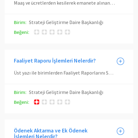
Maaş ve ücretlerden kesilerek emanete alınan SGK primi, vergi, sendika aidatları, icra vb. kesintilerin sistemdeki onayı yapılmış evrakların kontrolü yapılır. Mevzuatına göre kesilen vergiler takip eden ayın yirmi üçüne kadar beyan edilip yirmi altısı akşamına kadar ilgili vergi dairesinin banka hesabına aktarılır. Kefalet ve sendika aidatları ödemeleri, ilgili ayın sonuna kadar Maliye Bakanlığı Kefalet Sandığı Başkanlığı ve ilgili sendikaların hesabına aktarılır.
Birim:
Strateji Geliştirme Daire Başkanlığı
Beğeni:
Faaliyet Raporu İşlemleri Nelerdir?
Üst yazı ile birimlerden Faaliyet Raporlarını Strateji Geliştirme Daire Başkanlığı web sayfasında yayınlanan Faaliyet Raporu taslağı üzerinden hazırlanır. Doldurulan Birim Faaliyet Raporlarının çıktıları alınır ve Birimlerin üst yöneticilerine imzalattırılarak Strateji Geliştirme Daire Başkanlığına gönderir. Strateji Geliştirme Daire Başkanlığı tarafından Birim Faaliyet Raporları konsolide edilir ve gerekli düzeltmeler yapılır, Üniversite Faaliyet Raporu Rektörlük Makamının oluruna sunulur. Gerekli düzeltmeler yapılarak Strateji Geliştirme Daire Başkanı ‘’Mali Hizmetler Birim Yöneticisinin Beyan’ını imzalar ve üst yönetici olarak Rektör ‘’İç Kontrol Güvence Beyanı’’nı imzalar. Basılan rapor Maliye Bakanlığı’na ve Sayıştay’a gönderilir. Sayıştay’dan gelen Uygunluk Bildirimi ile birlikte Türkiye Büyük Millet Meclisi’ne sunulur. Üniversite internet sitesinde yayınlanarak kamuoyuna duyurulur.
Birim:
Strateji Geliştirme Daire Başkanlığı
Beğeni:
Ödenek Aktarma ve Ek Ödenek
İşlemleri Nelerdir?