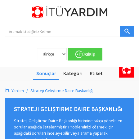
Sonuçlar
Kategori
Etiket
İTÜ Yardım
Strateji Geliştirme Daire Başkanlığı
STRATEJI GELIŞTIRME DAIRE BAŞKANLıĞı
Strateji Geliştirme Daire Başkanlığı birimine sıkça yöneltilen
sorular aşağıda listelenmiştir. Probleminizi çözmek için
aşağıdaki soruları inceleyebilir veya arama yaparak