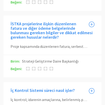
Beğeni:
İSTKA projelerine ilişkin düzenlenen
fatura ve diğer ödeme belgelerinde
bulunması gereken bilgiler ve dikkat edilmesi
gereken hususlar nelerdir?
Proje kapsamında düzenlenen fatura, serbest meslek makbuzu ve gider pusulalarında proje kodu belirtilmelidir. -Faturanın açıklama kısmındaki ifade, ilgili harcamanın proje bütçesinde belirtilen açıklamayla aynı olmalıdır. Faturayı düzenleyen kurumun sisteminin izin vermemesi durumunda, fatura üzerine bütçe kalemine uygun olarak yapılacak açıklamanın eklenmelidir. -Faturanın birim/miktar, fiyat ve tutar kısımları proje bütçesine uygun olarak doldurulmalıdır. -Ödemesi yapılan faturalar üzerinde Üniversitemiz tarafından hiçbir değişiklik/düzeltme işlemi yapılamadığından faturaların doğru ve eksiksiz düzenlenmesi gerekmektedir. -Fatura ve diğer harcama belgelerinin örnekleri ilgili proje personelinde bulunmalıdır.
Birim:
Strateji Geliştirme Daire Başkanlığı
Beğeni:
İç Kontrol Sistemi süreci nasıl işler?
İç kontrol; idarenin amaçlarına, belirlenmiş politikalara ve mevzuata uygun olarak faaliyetlerin etkili, ekonomik ve verimli bir şekilde yürütülmesini, varlık ve kaynakların korunmasını, muhasebe kayıtlarının doğru ve tam olarak tutulmasını, malî bilgi ve yönetim bilgisinin zamanında ve güvenilir olarak üretilmesini sağlamak üzere idare tarafından oluşturulan organizasyon, yöntem ve süreçle iç denetimi kapsayan malî ve diğer kontroller bütünüdür. Görev ve yetkileri çerçevesinde, malî yönetim ve iç kontrol süreçlerine ilişkin standartlar ve yöntemler Maliye Bakanlığınca, iç denetime ilişkin standartlar ve yöntemler ise İç Denetim Koordinasyon Kurulu tarafından belirlenir, geliştirilir ve uyumlaştırılır. Bunlar ayrıca, sistemlerin koordinasyonunu sağlar ve kamu idarelerine rehberlik hizmeti verir.