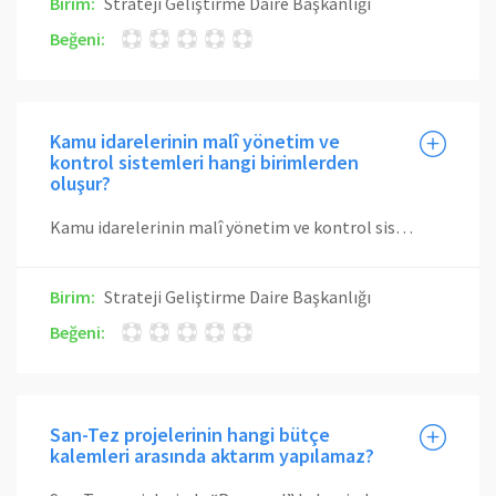
Birim:
Strateji Geliştirme Daire Başkanlığı
Beğeni:
Kamu idarelerinin malî yönetim ve
kontrol sistemleri hangi birimlerden
oluşur?
Kamu idarelerinin malî yönetim ve kontrol sistemleri; harcama birimleri, muhasebe ve malî hizmetler ile ön malî kontrol ve iç denetimden oluşur.
Birim:
Strateji Geliştirme Daire Başkanlığı
Beğeni:
San-Tez projelerinin hangi bütçe
kalemleri arasında aktarım yapılamaz?