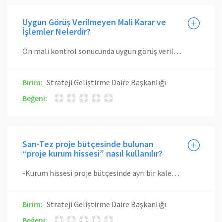
Uygun Görüş Verilmeyen Mali Karar ve
İşlemler Nelerdir?
Ön mali kontrol sonucunda uygun görüş verilmediği halde harcama yetkilileri tarafından gerçekleştirilen işlemler, harcama yetkililerince ilgili birime yazılı olarak bildirilir. Birim tarafından bu tür işlemlerin kayıtları tutulacak ve aylık dönemler itibariyle Rektörlük Makamına bildirilir. Söz konusu kayıtlar iç ve dış denetim sırasında denetçilere de sunulur.
Birim:
Strateji Geliştirme Daire Başkanlığı
Beğeni:
San-Tez proje bütçesinde bulunan
“proje kurum hissesi” nasıl kullanılır?
-Kurum hissesi proje bütçesinde ayrı bir kalem olarak belirlenir ve toplam proje bütçesine eklenir. -Kurum hissesi, ilgili proje yürütücüsünün uygun görüşü ve ilgili kurumun üst yöneticisinin kararı ile kurumun Ar-Ge faaliyetlerinde kullanılmak üzere harcanır. Kurum hissesi, proje hesabı dışında başka bir hesapta tutulamaz. Harcamaların mevzuata uygunluğu konusundaki sorumluluk projenin yürütüldüğü kuruma aittir. -Kurum hissesi, sözleşmede belirtilen proje bitiş tarihinden itibaren harcanamaz ve kalan miktar firma ve Bakanlığa projeye katkıları oranında iade edilir.
Birim:
Strateji Geliştirme Daire Başkanlığı
Beğeni: