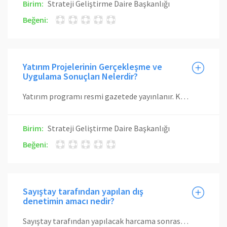
Birim:
Strateji Geliştirme Daire Başkanlığı
Beğeni:
Yatırım Projelerinin Gerçekleşme ve
Uygulama Sonuçları Nelerdir?
Yatırım programı resmi gazetede yayınlanır. Kalkınma Bakanlığı ve Yükseköğretim Kurulu Başkanlığı’nca 3’er aylık ve yıllık olarak istenilen yatırım programı gerçekleşme ve uygulama sonuçları Strateji Geliştirme Daire Başkanlığı tarafından ilgili kurumlara gönderilir. Rektörlük Makamının onayı ile 3’er aylık gerçekleşme raporları Kalkınma Bakanlığı’na ve Yükseköğretim Kurulu Başkanlığı’na, yıllık gerçekleşme ve uygulama sonuçları Sayıştay Başkanlığı’na, Yükseköğretim Kurulu Başkanlığı’na ve Kalkınma Bakanlığı’na üst yazı ile gönderilir ve ayrıca elektronik ortamda girişleri yapılır.
Birim:
Strateji Geliştirme Daire Başkanlığı
Beğeni:
Sayıştay tarafından yapılan dış
denetimin amacı nedir?
Sayıştay tarafından yapılacak harcama sonrası dış denetimin amacı, genel yönetim kapsamındaki kamu idarelerinin hesap verme sorumluluğu çerçevesinde, yönetimin malî faaliyet, karar ve işlemlerinin; kanunlara, kurumsal amaç, hedef ve planlara uygunluk yönünden incelenmesi ve sonuçlarının Türkiye Büyük Millet Meclisine raporlanmasıdır.