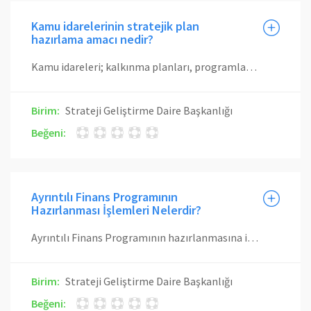
Kamu idarelerinin stratejik plan
hazırlama amacı nedir?
Kamu idareleri; kalkınma planları, programlar, ilgili mevzuat ve benimsedikleri temel ilkeler çerçevesinde geleceğe ilişkin misyon ve vizyonlarını oluşturmak, stratejik amaçlar ve ölçülebilir hedefler saptamak, performanslarını önceden belirlenmiş olan göstergeler doğrultusunda ölçmek ve bu sürecin izleme ve değerlendirmesini yapmak amacıyla katılımcı yöntemlerle stratejik plan hazırlarlar.
Birim:
Strateji Geliştirme Daire Başkanlığı
Beğeni:
Ayrıntılı Finans Programının
Hazırlanması İşlemleri Nelerdir?
Ayrıntılı Finans Programının hazırlanmasına ilişkin Yılı Merkezi Yönetim Bütçe Uygulama Tebliği Maliye Bakanlığı’nca yayınlanır. Harcama birimleri, bütçelerinde yer alan ödeneklerin aylara dağılımını içeren Ayrıntılı Finans Programının ilişkin tekliflerini talimatta belirtilen ilke ve esaslar doğrultusunda hazırlayarak, Üniversitemiz Strateji Geliştirme Daire Başkanlığına yazılı ve sistem üzerinden gönderir. Strateji Geliştirme Daire Başkanlığı tarafından konsolide edilen Ayrıntılı Finans Programı teklifi, üst yönetim onayına sunularak Maliye Bakanlığı’na gönderilir. Bakanlıkça vize edilen Ayrıntılı Finans Programı, detay dağılımları e-bütçe sistemine giriş yapılarak onaylanır. E-bütçe sisteminde onaylanan Ayrıntılı Finans Programı harcama birimlerine bir üst yazı ekinde gönderilir. Ayrıntılı Finans Programına uygun olarak ödenek gönderme belgesi düzenlenir ve ödenekler serbest bırakılır.
Birim:
Strateji Geliştirme Daire Başkanlığı
Beğeni: