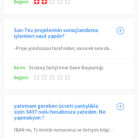
Beğeni:
San-Tez projelerinin sonuçlandırma
işlemleri nasıl yapılır?
-Proje yürütücüsü tarafından, varsa ek süre dahil proje bitiş tarihini müteakip en fazla 2 ay içerisinde sonuç raporunun mali hususlarını içeren bölümü kurumun ilgili birimine teknik hususlarını içeren bölümü ise Bakanlığa teslim edilir. -Yapılan harcamaların proje bütçesi ile uygunluğu ve katkı payları kurum tarafından kontrol edilir. -Projeye ait “banka hesap dökümü” ve formatı Bakanlıkça belirlenen “Proje Sonuçlandırma Tutanağı” proje yürütücüsünün raporu teslim ettiği tarihten itibaren en geç 2 ay içerisinde kurum tarafından Bakanlığa teslim edilir. -Bakanlığa gönderilen proje sonuçlandırma tutanağı esas alınarak hesapta kalan bakiye firma ve Bakanlık hesaplarına iade edilir. -Proje sonuçlandırma işlemleri, varsa ek süre dâhil proje bitiş tarihinden itibaren 6 ay içerisinde tamamlanır.
Birim:
Strateji Geliştirme Daire Başkanlığı
Beğeni:
yatırmam gereken ücreti yanlışlıkla
sizin 5437 nolu hesabınıza yatırdım. Ne
yapmalıyım ?
IBAN no, Tc kimlik numaranız ve iletişim bilgilerinizi de içeren bir dilekçe ile başkanlığımıza müracaat etmeniz halinde hesabımıza yatırdığınız tutar dilekçede belirttiğiniz IBAN numarasına ödenir.