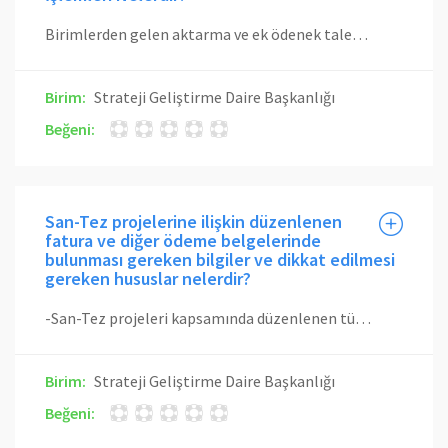
Birimlerden gelen aktarma ve ek ödenek talepleri Strateji Geliştirme Daire Başkanlığı tarafından Maliye Bakanlığınca yayınlanan Yılı Merkezi Yönetim Bütçe Kanunu ve Uygulama Tebliğinde belirtilen esaslara göre değerlendirilir. Kurum içi aktarmalar harcama birimleri ihtiyaç ve talepleri doğrultusunda gerçekleşir. Kurum içi aktarmalarda harcama birimleri taleplerinde bütçelerinde yer alan ödeneklerinin yetersiz kalan tertibi ile aktarma yapılacak tertibi de belirtirler. Uygun olmayan aktarma talepleri gerekçesi belirtilerek harcama birimlerine iade edilir. Mevzuat çerçevesinde Strateji Geliştirme Daire Başkanlığınca yapılacak işlemler e-bütçe sistemine giriş yapılır ve ödenek gönderme belgesi düzenlenir. Maliye Bakanlığı’nca sonuçlandırılması gereken talepler için Strateji Geliştirme Daire Başkanlığınca hazırlanan gerekçeli bir üst yazı üst yönetimin onayına sunulur. Onaylanan yazı Maliye Bakanlığı’na gönderilir. Maliye Bakanlığı’nca uygun görülen aktarma ve ek ödenek işlemleri e-bütçe sisteminde ödenek gönderme belgesi düzenlemek suretiyle serbest bırakılır.
Birim:
Strateji Geliştirme Daire Başkanlığı
Beğeni:
San-Tez projelerine ilişkin düzenlenen
fatura ve diğer ödeme belgelerinde
bulunması gereken bilgiler ve dikkat edilmesi
gereken hususlar nelerdir?
-San-Tez projeleri kapsamında düzenlenen tüm faturalar Üniversitemiz adına düzenlenmelidir. -Faturalarda proje kodu belirtilmelidir. -Faturanın açıklama kısmı, ilgili harcamanın proje bütçesinde belirtilen açıklamasına uygun ve tutarlı olarak doldurulmalıdır.
Birim:
Strateji Geliştirme Daire Başkanlığı
Beğeni: