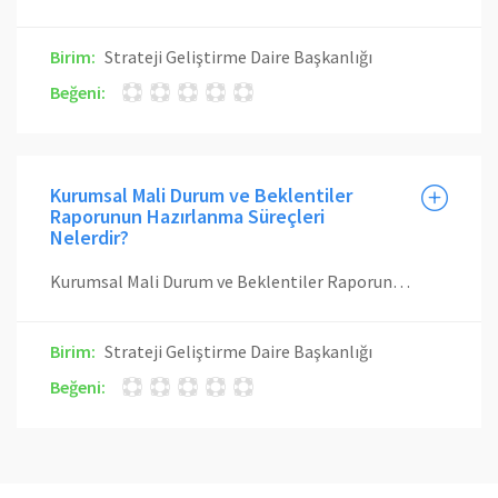
Birim:
Strateji Geliştirme Daire Başkanlığı
Beğeni:
Kurumsal Mali Durum ve Beklentiler
Raporunun Hazırlanma Süreçleri
Nelerdir?
Kurumsal Mali Durum ve Beklentiler Raporunun hazırlanması için Maliye Bakanlığı’nca gönderilen yazıya istinaden hazırlanan Kurumsal Mali Durum ve Beklentiler Raporu üst yönetimin onayı alınarak bir üst yazı ile Maliye Bakanlığına gönderilir. Ayrıca söz konusu rapor Üniversitemiz web sitesinde yayınlanarak kamuoyuna da duyurulur.
Birim:
Strateji Geliştirme Daire Başkanlığı
Beğeni: