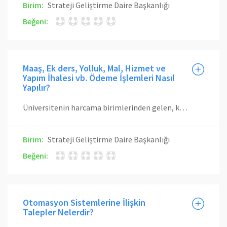
Birim:
Strateji Geliştirme Daire Başkanlığı
Beğeni:
Maaş, Ek ders, Yolluk, Mal, Hizmet ve
Yapım İhalesi vb. Ödeme İşlemleri Nasıl
Yapılır?
Üniversitenin harcama birimlerinden gelen, kontrolü yapılan, Ödeme Emri Belgesi, Muhasebe Yetkilisine verilir. Yetkililerin imzaları, hak sahibinin kimliği, mevzuatta belirtilen belgelerin eklenip eklenmediği ve ödeme emri belgesindeki maddi hata kontrol edilir. Vezne servisince hak sahibinin banka hesabına aktarılır.
Birim:
Strateji Geliştirme Daire Başkanlığı
Beğeni:
Otomasyon Sistemlerine İlişkin
Talepler Nelerdir?