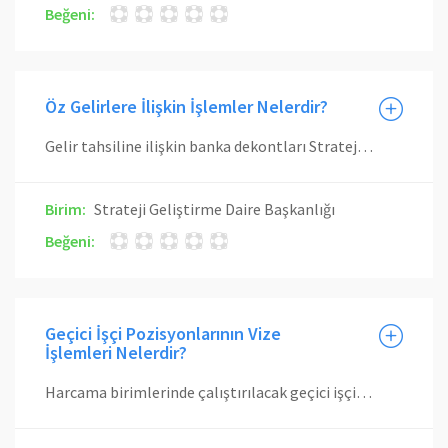
Beğeni:
Öz Gelirlere İlişkin İşlemler Nelerdir?
Gelir tahsiline ilişkin banka dekontları Strateji Geliştirme Daire Başkanlığına gönderilir. İlgili gelir tertipleri belirlenir ve gelir kaydı yapılır. Gelir gerçekleşme durumuna göre ödenek gönderme belgesine bağlanarak serbest bırakılır. Gelir fazlasının oluşması halinde ilgili tertiplere ödenek kaydı yapılır.
Birim:
Strateji Geliştirme Daire Başkanlığı
Beğeni:
Geçici İşçi Pozisyonlarının Vize
İşlemleri Nelerdir?
Harcama birimlerinde çalıştırılacak geçici işçi pozisyon sayılarının (adam/ay) aylar itibariyle dağılımının Maliye Bakanlığınca vizesi yapıldıktan sonra birimler itibariyle dağılımı gösteren cetveller kontrole tabidir. Geçici işçi pozisyonları Strateji Geliştirme Daire Başkanlığı İç Kontrol ve Ön Mali Kontrol Şube Müdürlüğünce en geç beş işgünü içinde kontrol edilir. Kontrol sonucunda uygun görülmeyen cetveller aynı süre içinde gerekçeli bir yazıyla ilgili birime gönderilir.