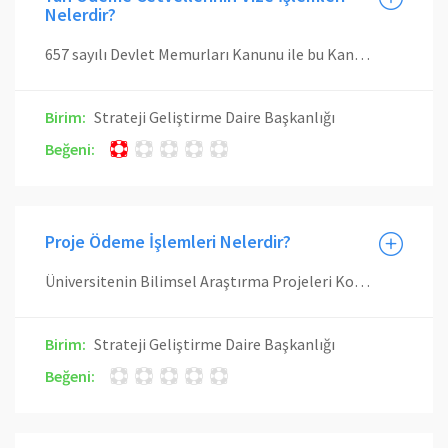
Nelerdir?
657 sayılı Devlet Memurları Kanunu ile bu Kanunun ek geçici 9. maddesi kapsamına giren idarelerde istihdam edilen Devlet memurlarından, hangi işi yapanlara ve hangi görevde bulunanlara zam ve tazminat ödeneceği, ödenecek zam ve tazminatın miktarları ile ödeme usul ve esaslarına ilişkin olarak anılan Kanunun 152. maddesine dayanılarak yürürlüğe konulan Bakanlar Kurulu kararı uyarınca, zam ve tazminat ödemesi yapılacak personelin kadro veya unvanları, sınıfları, dereceleri, sayıları ve hizmet yerleri ile bunlara uygun olarak ödenecek zam ve tazminatın miktarlarını gösteren ve serbest kadro üzerinden hazırlanan cetvel ile bunların birimler itibarıyla dağılımını gösteren listeler ilgili birim tarafından kontrol edilir.
Birim:
Strateji Geliştirme Daire Başkanlığı
Beğeni:
Proje Ödeme İşlemleri Nelerdir?
Üniversitenin Bilimsel Araştırma Projeleri Koordinatörlüğünden gelen Tübitak, Santez, Avrupa Birliği, Farabi ve Özel Projelere ait ödeme emri belgesi, muhasebe işlem fişi ekindeki evraklar teslim alınır. Yetkililerin imzaları, hak sahibinin kimliği, mevzuatta belirtilen belgelerin eklenip eklenmediği, proje yöneticisinin kimliği ve ödeme emri belgesindeki maddi hata kontrol edilir. Vezne servisince hak sahibinin vergi, icra, SGK prim borcu sorgulanır. İlgili memur tarafından say2000i sisteminden kaydı gerçekleştirilen evraklar için gönderme emri belgesi hazırlanır, listesi kontrol edilerek imzalanır ve bankaya gönderilir.
Birim:
Strateji Geliştirme Daire Başkanlığı
Beğeni: