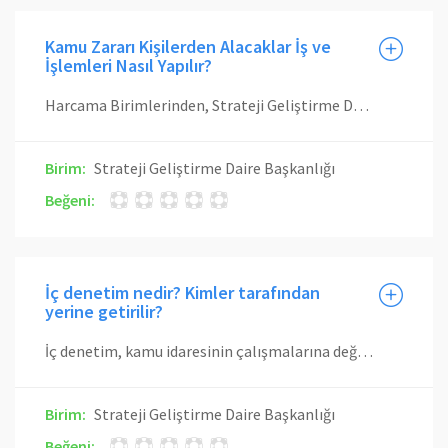
Kamu Zararı Kişilerden Alacaklar İş ve
İşlemleri Nasıl Yapılır?
Harcama Birimlerinden, Strateji Geliştirme Daire Başkanlığına gönderilen, ilgili yetkili tarafından havale edilen istifa, izin onayı gibi istirdat onayı (borç evrağı) kontrol edilip, belge ekleri incelenir ve alacağa ilişkin fazla ödemenin mahiyeti tespit edilir. Borç hesaplaması cetveli kontrol edilir. Tespit edilen borcun, Muhasebe İşlem Fişi kesilir. Kişi borcu dosyası açılır. Ayrıca ilgili personel tarafından numarasına göre dosyalama işlemi yapılarak takibe alınır. İlgiliye borcun ödenmesi için tebligat gerçekleştirilerek, kişinin borcunun anaparası ve faizi belirtilerek son ödeme günü verilir. İlgili tahsilât işlemi gerçekleşirse dosya kapatılır. Ödeme gerçekleşmez ise dosya Hukuk Müşavirliğine aktarılır ve icra takibine alınır.
Birim:
Strateji Geliştirme Daire Başkanlığı
Beğeni:
İç denetim nedir? Kimler tarafından
yerine getirilir?
İç denetim, kamu idaresinin çalışmalarına değer katmak ve geliştirmek için kaynakların ekonomiklik, etkililik ve verimlilik esaslarına göre yönetilip yönetilmediğini değerlendirmek ve rehberlik yapmak amacıyla yapılan bağımsız, nesnel güvence sağlama ve danışmanlık faaliyetidir. Bu faaliyetler, idarelerin yönetim ve kontrol yapıları ile malî işlemlerinin risk yönetimi, yönetim ve kontrol süreçlerinin etkinliğini değerlendirmek ve geliştirmek yönünde sistematik, sürekli ve disiplinli bir yaklaşımla ve genel kabul görmüş standartlara uygun olarak gerçekleştirilir. İç denetim, iç denetçiler tarafından yapılır. Kamu idarelerinin yapısı ve personel sayısı dikkate alınmak suretiyle, İç Denetim Koordinasyon Kurulunun uygun görüşü üzerine, doğrudan üst yöneticiye bağlı iç denetim birimi başkanlıkları kurulabilir.
Birim:
Strateji Geliştirme Daire Başkanlığı
Beğeni: