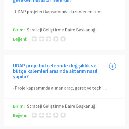
gereken hususlar nelerdir?
-UDAP projeleri kapsamında düzenlenen tüm faturalar Üniversitemiz adına düzenlenmelidir. -Faturalarda proje kodu belirtilmelidir. -Faturanın açıklama kısmı, ilgili harcamanın proje bütçesinde belirtilen açıklamasına uygun ve tutarlı olarak doldurulmalıdır.
Birim:
Strateji Geliştirme Daire Başkanlığı
Beğeni:
UDAP proje bütçelerinde değişiklik ve
bütçe kalemleri arasında aktarım nasıl
yapılır?
-Proje kapsamında alınan araç, gereç ve teçhizatın cinsinde değişiklik yapılmasına, projede öngörülmeyen yeni teçhizat alınmasına, proje kapsamında alınan teçhizatın proje süresince bakım ve onarımına yönelik giderlerin AFAD tarafından karşılanmasına proje yürütücüsünün gerekçeli başvurusu ve Proje İzleme ve Değerlendirme Grubunun önerisi üzerine AFAD tarafından karar verilir. Ancak, proje bütçe kalemleri arasında aktarım yapılması ile ilgili hususlar proje sözleşmesinde düzenlenir. -Proje önerisinin kabulünden sonra, projede çalışan kişilerle ilgili değişiklik talepleri gerekçeleri ile birlikte proje yürütücüsü tarafından Proje İzleme ve Değerlendirme Grubuna iletilir. Yönlendirme Komisyonu tarafından yapılacak değerlendirme sonucunda karara bağlanır.
Birim:
Strateji Geliştirme Daire Başkanlığı
Beğeni: