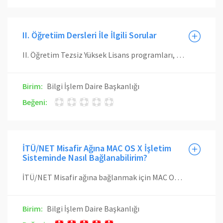
II. Öğretiim Dersleri İle İlgili Sorular
II. Öğretim Tezsiz Yüksek Lisans programları, 3 dönem esasına göre yürütülmektedir ve bu dönemler, lisans akademik takvimi ile örtüşmemektedir. Yeni Ders Yükü sistemi ile bu durum göz önünde bulundurulacaktır. Yönetmelikler gereği, lisans akademik takviminde yer alan dönemi kapsayan tarihlerde, II. öğretimde maaş karşılığı sağlanması gereken minimum haftalık ders saati koşulu aranacak, bunun dışındaki tarihlerde ise aranmayacaktır.
Birim:
Bilgi İşlem Daire Başkanlığı
Beğeni:
İTÜ/NET Misafir Ağına MAC OS X İşletim
Sisteminde Nasıl Bağlanabilirim?
İTÜ/NET Misafir ağına bağlanmak için MAC OS X işletim sistemlerinde pki.itu.edu.tr üzerinden uygun İTÜ Kök Sertifikaları yüklendikten sonra sağ üst kısımda bulunan İnternet bağlantı simgesine tıklanmalıdır. Burada kablosuz ağlar görüntülenecektir. Buradan İTÜ/NET Misafir ağına tıklanmalıdır. Ağa bağlandıktan sonra İnternet tarayıcısında oturum açma sayfası gelecektir. Oturum açma sayfasının gelmemesi durumunda herhangi bir web tarayıcısından www.itu.edu.tr sayfasına girilerek oturum açma sayfasına erişilebilir. Oturum açma sayfasına misafir hesabına ait kullanıcı adı ve parola girilerek oturum açma işlemi tamamlanmış olur. Giriş başarılı olduktan sonra gelen ITU/NET Kullanım Sözleşmesi ekranında sözleşme okunur. Sözleşme tamamen okunmadan Kabul Et düğmesi aktifleşmeyecektir. Tamamen okuduktan sonra Kabul Et düğmesine basılır. Eğer kullanım sözleşmesi reddedilirse Internet bağlantısı başarılı olmayacaktır.
Birim:
Bilgi İşlem Daire Başkanlığı