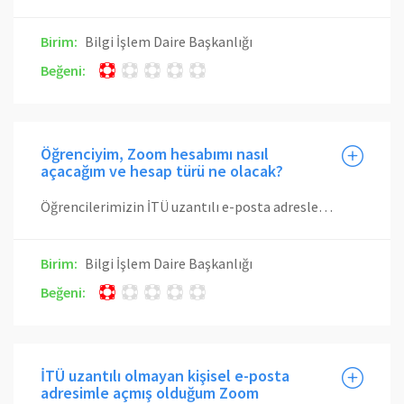
Birim:
Bilgi İşlem Daire Başkanlığı
Beğeni:
Öğrenciyim, Zoom hesabımı nasıl
açacağım ve hesap türü ne olacak?
Öğrencilerimizin İTÜ uzantılı e-posta adresleri ile Zoom'da hesap oluşturması gerekmektedir. Nasıl yapılacağını görmek için burayı tıklayabilirsiniz. Öğrencilerimizin hesap türü Basic türündedir. Derslere katılım için bu hesap türü yeterlidir. Sadece eğitmenlerimizin hesapları Licenced türdendir.
Birim:
Bilgi İşlem Daire Başkanlığı
Beğeni:
İTÜ uzantılı olmayan kişisel e-posta
adresimle açmış olduğum Zoom