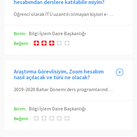
hesabımdan derslere katılabilir miyim?
Öğrenci olarak İTÜ uzantılı olmayan kişisel e-posta adresinizle açmış olduğunuz Zoom hesaplarınız ile derse katılım sağlayabilirsiniz. Ancak bu durumda doğrudan sınıfa giremez ve bekleme odasına alınırsınız ve bu durumda yalnızca eğitmenin onay vermesi ile derse katılım sağlayabilirsiniz. Ders işlenişi sırasında eğitmen bu bekleme listesinden sizi farketmeyebilir, bu nedenle İTÜ uzantılı bir e-posta adresi ile Zoom hesabı oluşturarak giriş yapmanızı tavsiye ediyoruz. Derslerimizi misafir olarak alan öğrencilerimizden İTÜ uzantılı posta adresi olmayanlar (veya sadece İTÜ Giriş için hesap tanımlanan ancak E-Posta hizmeti tanımlanmayanlar) da İTÜ uzantılı olmayan e-posta adresleri ile oluşturdukları Zoom hesapları ile yukarıda anlatıldığı gibi canlı ders oturumuna katılabilirler. Bu durumda eğitmenin Bekleme Listesi'nden kendilerini onaylayarak sınıfa almalarını beklemeleri gerekecektir. Eğitmenlerimizin İTÜ uzantılı e-posta adresleri Licensed moda çekildiğinden ve Ninova ile entegrasyon bu hesap üzerinden yapıldığından, eğitmenlerin derslerini vermek üzere İTÜ uzantılı e-posta adresleri ile oluşturdukları Zoom hesapları ile giriş yapmaları gerekmektedir.
Birim:
Bilgi İşlem Daire Başkanlığı
Beğeni:
Araştırma Görevlisiyim, Zoom hesabım
nasıl açılacak ve türü ne olacak?
2019-2020 Bahar Dönemi ders programlarında ilan edilmiş dersleri vermekte olan eğitmenlerimizin Zoom Licenced hesapları otomatik olarak oluşturulmuştur. Araştırma Görevlisi olarak ders programında üzerinizde ders görünmekte ise Licensed Zoom hesabınız otomatik oluşturulmuştur. Üzerinizde herhangi bir ders yoksa, sadece ders yardımcılığı görevleriniz bulunmakta ise Zoom hesabınızı kendiniz açmalısınız. Henüz Zoom tarafında İTÜ/Giriş entegrasyon çalışmalarına ilişkin işlemler onaylanmadığı için Zoom sistemine girmek için öncelikle Zoom sitesinden Sign Up diyerek kayıt olmalısınız. Kayıt olurken İTÜ uzantılı e-posta adresinizi kullanmanız gerekmektedir. Kayıt sırasında belirleyceğiniz şifrenin İTÜ hesabınızın şifresi ile aynı olmamasına dikkat ediniz. Bu adımlardan sonra hesabınız Basic hesap türü ile açılacaktır. Yardımcısı olduğunuz dersler için dersin eğitmeni tarafından bir uzaktan eğitim oturumu oluşturulduğunda bir e-posta ve bildirim alacaksını. Uygulama saatlerinde Zoom üzerinde canlı ders verebilmek için bu e-posta ya da bildirimdeki bağlantıyı takip ederek Zoom uygulaması üzerinden ders katılım sağlamalısınız. Sonrasında dersin eğitmeni sizi yardımcı ev sahibi (co-host) olarak atayacak ve ders vermek üzere yetkilere sahip olacaksınız. Dersin eğitmeni (host) olarak toplantıyı terk ederse otomatik olarak ev sahibi siz olacaksınız.
Birim:
Bilgi İşlem Daire Başkanlığı
Beğeni: