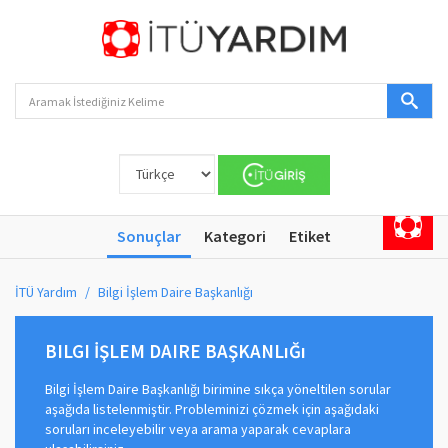
Sonuçlar
Kategori
Etiket
İTÜ Yardım
Bilgi İşlem Daire Başkanlığı
BILGI İŞLEM DAIRE BAŞKANLıĞı
Bilgi İşlem Daire Başkanlığı birimine sıkça yöneltilen sorular
aşağıda listelenmiştir. Probleminizi çözmek için aşağıdaki
soruları inceleyebilir veya arama yaparak cevaplara