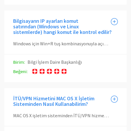
Bilgisayarın IP ayarları komut
satırından (Windows ve Linux
sistemlerde) hangi komut ile kontrol edilir?
Windows için Win+R tuş kombinasyonuyla açılan Çalıştır kutucuğuna cmd yazılarak erişilebilecek komut ekranında "ipconfig" yazarak aktif olan bağlantıların ayarları görüntülenebilir. Bu komuta "-all" parametresi eklenerek bütün internet donanımlarının (aktif veya pasif) durumları kontrol edilebilir. Linux işletim sisteminde IP yapılandırmasını kontrol etmek için konsol ekranında "ifconfig" komutu yürütülür.
Birim:
Bilgi İşlem Daire Başkanlığı
Beğeni:
İTÜ/VPN Hizmetini MAC OS X İşletim
Sisteminden Nasıl Kullanabilirim?
MAC OS X işletim sisteminden İTÜ/VPN hizmetinden yararlanmak için kullanıcı tipine göre aşağıdaki dokümanlardan uygun olanı takip edilmeli veya buradaki videodaki adımlar uygulanmalıdır. Akademik VPN Kurulumu İdari VPN Kurulumu Öğrenci VPN Kurulumu