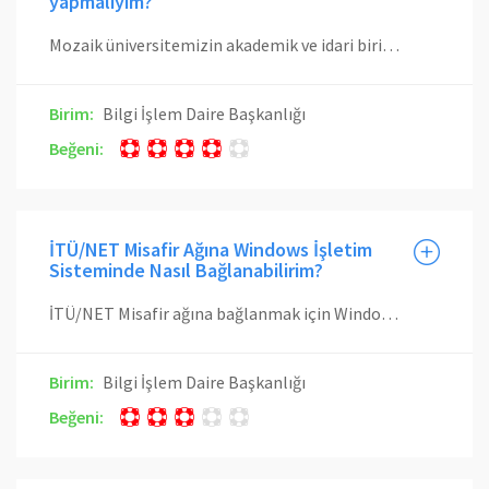
yapmalıyım?
Mozaik üniversitemizin akademik ve idari birimlerinin kolay ve hızlı bir şekilde websitesi oluşturmasına olanak sağlayan bir sistemdir. Sistemin kullanılması için herhangi bir teknik bilgiye ihtiyaç olmayıp, içerik yönetimi tamamen web tabanlı olarak yapılabilmektedir.Mozaik sisteminden faydalanmak için birim yetkilisini BİDB'ye dilekçe yazılması yeterlidir. Dilekçede sitenin ismi ve içerik düzenleme için yetkilendirilecek kişilerin bilgilerinin bulunması gereklidir.
Birim:
Bilgi İşlem Daire Başkanlığı
Beğeni:
İTÜ/NET Misafir Ağına Windows İşletim
Sisteminde Nasıl Bağlanabilirim?
İTÜ/NET Misafir ağına bağlanmak için Windows işletim sistemlerinde öncelikle pki.itu.edu.tr üzerinden uygun İTÜ Kök Sertifikaları yüklendikten sonra sağ altta bulunan İnternet bağlantı simgesine tıklanmalıdır. Burada kablosuz ağlar görüntülenecektir. Buradan İTÜ/NET Misafir seçilip Bağlan (Connect) düğmesine tıklanmalıdır. Ağa bağlandıktan sonra İnternet tarayıcısında oturum açma sayfası gelecektir. Oturum açma sayfasının gelmemesi durumunda herhangi bir web tarayıcısından www.itu.edu.tr sayfasına girilerek oturum açma sayfasına erişilebilir. Oturum açma sayfasına misafir hesabına ait kullanıcı adı ve parola girilerek oturum açma işlemi tamamlanmış olur. Giriş başarılı olduktan sonra gelen ITU/NET Kullanım Sözleşmesi ekranında sözleşme okunur. Sözleşme tamamen okunmadan Kabul Et düğmesi aktifleşmeyecektir. Tamamen okuduktan sonra Kabul Et düğmesine basılır. Eğer kullanım sözleşmesi reddedilirse Internet bağlantısı başarılı olmayacaktır.
Birim:
Bilgi İşlem Daire Başkanlığı
Beğeni: