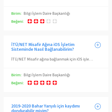
Birim:
Bilgi İşlem Daire Başkanlığı
Beğeni:
İTÜ/NET Misafir Ağına iOS İşletim
Sisteminde Nasıl Bağlanabilirim?
İTÜ/NET Misafir ağına bağlanmak için iOS işletim sistemine sahip mobil cihazlarda pki.itu.edu.tr üzerinden uygun İTÜ Kök Sertifikaları yüklendikten sonra Ayarlar (Settings) menüsünde bulunan Kablosuz (Wi-Fi) menüsüne giirlmelidir. Burada kablosuz ağlar görüntülenecektir. Buradan İTÜ/NET Misafir ağına tıklanmalıdır. Ağa bağlandıktan sonra İnternet tarayıcısında oturum açma sayfası gelecektir. Oturum açma sayfasının gelmemesi durumunda herhangi bir web tarayıcısından www.itu.edu.tr sayfasına girilerek oturum açma sayfasına erişilebilir. Oturum açma sayfasına misafir hesabına ait kullanıcı adı ve parola girilerek oturum açma işlemi tamamlanmış olur. Giriş başarılı olduktan sonra gelen ITU/NET Kullanım Sözleşmesi ekranında sözleşme okunur. Sözleşme tamamen okunmadan Kabul Et düğmesi aktifleşmeyecektir. Tamamen okuduktan sonra Kabul Et düğmesine basılır. Eğer kullanım sözleşmesi reddedilirse Internet bağlantısı başarılı olmayacaktır.
Birim:
Bilgi İşlem Daire Başkanlığı
Beğeni:
2019-2020 Bahar Yarıyılı için kaydımı
dondurabilir miyim?