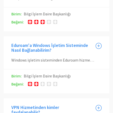
Birim:
Bilgi İşlem Daire Başkanlığı
Beğeni:
Eduroam'a Windows İşletim Sisteminde
Nasıl Bağlanabilirim?
Windows işletim sisteminden Eduroam hizmetinden yararlanmak için size uygun windows sürümüne göre aşağıdaki dokümanlardan uygun olanı takip etmelisiniz. Windows 8.1 İşletim Sistemi İçin Eduroam Ayarları Windows 8'de Kablosuz Eduroam Bağlantı Ayarları Windows 7'de Kablosuz Eduroam Bağlantı Ayarları Windows Vista'da Eduroam Bağlantı Ayarları Windows-XP'de Kablosuz Eduroam Bağlantı Ayarları Windows 10 İşletim Sistemi için Eduroam Ayarları
Birim:
Bilgi İşlem Daire Başkanlığı
Beğeni:
VPN Hizmetinden kimler
faydalanabilir?