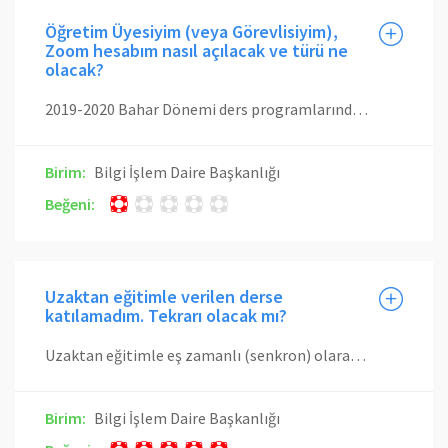
Öğretim Üyesiyim (veya Görevlisiyim),
Zoom hesabım nasıl açılacak ve türü ne
olacak?
2019-2020 Bahar Dönemi ders programlarında ilan edilmiş dersleri vermekte olan eğitmenlerimizin Zoom Licenced hesapları otomatik olarak oluşturulmuştur. Öğretim üyesi veya görevlisi olarak üzerinizde uzaktan eğitim ile verilecek bir ders görünmekte ise Licensed Zoom hesabınız otomatik oluşturulmuştur. Otomatik yapılan bu işlemin onaylanması için Zoom tarafından size bir aktivasyon e-postası gönderilmiştir. Aktivasyon e-postanız gelmediyse veya 24 saatlik süresi dolmuş ise, tekrar aktivasyon e-postası gönderilmesi için yardım bileti oluşturabilirsiniz. Öğretim üyesi veya görevlisi olarak üzerinizde uzaktan eğitim ile verilecek bir ders yoksa ise Zoom Basic hesabınızı kendiniz açmalısınız. Henüz Zoom tarafında İTÜ/Giriş entegrasyon çalışmalarına ilişkin işlemler onaylanmadığı için Zoom sistemine girmek için öncelikle Zoom sitesinden Sign Up diyerek kayıt olmalısınız. Kayıt olurken İTÜ uzantılı e-posta adresinizi kullanmanız gerekmektedir. Kayıt sırasında belirleyceğiniz şifrenin İTÜ hesabınızın şifresi ile aynı olmamasına dikkat ediniz. Bu adımlardan sonra hesabınız Basic hesap türü ile açılacaktır.
Birim:
Bilgi İşlem Daire Başkanlığı
Beğeni:
Uzaktan eğitimle verilen derse
katılamadım. Tekrarı olacak mı?
Uzaktan eğitimle eş zamanlı (senkron) olarak verilen dersler kaydedilecek ve Ninova üzerinden tekrar izlenebilmek şekilde öğrencilerle paylaşılacaktır. Öğretim üyesinin ders içeriğinde hassas, kişiye özel ve benzeri içerik olduğunu düşünmesi durumunda kaydı durdurarak ders yapması olasıdır. Bu nedenle mümkün olduğunca derslere katılım sağlanması gerekmektedir.
Birim:
Bilgi İşlem Daire Başkanlığı