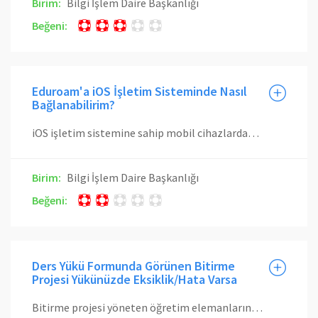
Birim:
Bilgi İşlem Daire Başkanlığı
Beğeni:
Eduroam'a iOS İşletim Sisteminde Nasıl
Bağlanabilirim?
iOS işletim sistemine sahip mobil cihazlardan eduroam ağına bağlanmak için buradaki video takip edilmeli veya aşağıda verilen doküman takip edilmelidir. Mobil İşletim Sistemlerinde Eduroam Bağlantı Ayarları
Birim:
Bilgi İşlem Daire Başkanlığı
Beğeni:
Ders Yükü Formunda Görünen Bitirme
Projesi Yükünüzde Eksiklik/Hata Varsa
Bitirme projesi yöneten öğretim elemanlarına, öğrenci sayısından bağımsız olarak 2 saat/hafta (0-2-0) uygulama ders yükü oluşturulmaktadır. Hangi öğretim elemanıın hangi öğrencilere bitirme projesi yaptırdığına ilişkin bilgiler, her dönem ders bırakma son tarihine kadar bölümler tarafından Öğrenci İşleri Daire Başkanlığı'nın (ÖİDB) otomasyon sistemine işlenmektedir. Portal Ders Yükü Formuna esas veriler, ÖİDB Otomasyon Sisteminden gelen bu verilerdir. Üzerinizde bulunan bitirme öğrencilerini, ÖİDB Otomasyon Sistemi, Öğretim Üyesi servisinden Bitirme Öğrencileri menüsü aracılığı ile kontrol edebilirsiniz. Öğrenciniz burada görünmüyorsa, belirtilen tarihler arasında bölümünüz ile iletişime geçerek ÖİDB Otomasyon Sistemine bu bilgilerin işlenmesini sağlayabilirsiniz. Pratik olarak en az 1 adet bitirme öğrenciniz bulunuyorsa bitirme projesi yükü ders yükü formunuzda görüleceğinden, öğrenci sayısındaki eksiklerin düzeltilmesi yönünde bir adım atmanız ek ders açısından bir farklılık oluşturmayacaktır. Her öğretim üyesine, I. ve varsa II. öğretimde olmak üzere en fazla iki adet bitirme projesi yükü (2 x 0-2-0) verilebilir. I. öğretimde farklı bölümlerdeki bitirme projeleri yürüten öğretim elemanları için iki farklı bitirme projesi yükü verilmemektedir. Ayrıntılı bilgi için DERS YÜKÜ TESPİTİ VE EK DERS ÜCRETİ ÖDEMELERİNDE UYULACAK ESASLAR'ın 2. maddesinin b fıkrasının 2. paragrafı incelenebilir.