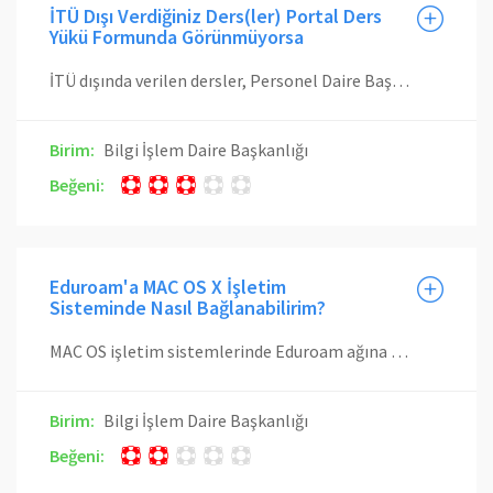
İTÜ Dışı Verdiğiniz Ders(ler) Portal Ders
Yükü Formunda Görünmüyorsa
İTÜ dışında verilen dersler, Personel Daire Başkanlığı (PDB) tarafından koordine edilen rektörlük görevlendirmesi ile yürütülemektedir. Portal Ders Yükü Formunda İTÜ dışında verdiğiniz dersleri göremiyorsanız, Rektörlük PDB ile iletişime geçerek görevlendirmenizin Personel Otomasyon Sistemine girilmesini sağlayabilirsiniz. Bu işlemden sonra Portal Ders Yükü formunda Güncelle düğmesine basmanız durumunda bu dersler formda da güncellenecektir. Bilgi ve güncelleme için Rektörlük PDB Telefonu : +90.212.285.7019
Birim:
Bilgi İşlem Daire Başkanlığı
Beğeni:
Eduroam'a MAC OS X İşletim
Sisteminde Nasıl Bağlanabilirim?
MAC OS işletim sistemlerinde Eduroam ağına bağlanmak için buradaki video takip edilmeli veya aşağıda verilen doküman takip edilmelidir. MAC OS X Eduroam Bağlantı Ayarları
Birim:
Bilgi İşlem Daire Başkanlığı
Beğeni: