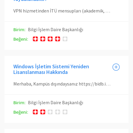
VPN hizmetinden İTÜ mensupları (akademik, idari personel ve öğrenciler) faydalanabilir. VPN hizmetinin kullanımı ve hizmetinin etkinleştirilmesi ile alakalı bilgiler için bidb.itu.edu.tr/hizmetler/vpn sayfasına tıklayabilirsiniz.
Birim:
Bilgi İşlem Daire Başkanlığı
Beğeni:
Windows İşletim Sistemi Yeniden
Lisanslanması Hakkında
Merhaba, Kampüs dışındaysanız https://bidb.itu.edu.tr/hizmetler/vpn linkindeki dokümanları kullanarak VPN bağlantısı gerçekleştirip https://bidb.itu.edu.tr/bilgi-bankasi/lisansli-ve-serbest-yazilimlar/lisansli-yazilimlar/microsoft/isletim-sistemleri/windows-10-lisanslama dokümanını kullanarak yeniden aktivasyon işlemi yapabilirsiniz. Kampüs içindeyseniz https://bidb.itu.edu.tr/bilgi-bankasi/lisansli-ve-serbest-yazilimlar/lisansli-yazilimlar/microsoft/isletim-sistemleri/windows-10-lisanslama linkindeki dokümanı kullanarak yeniden aktivasyon işlemi yapabilirsiniz. İyi günler.
Birim:
Bilgi İşlem Daire Başkanlığı
Beğeni: