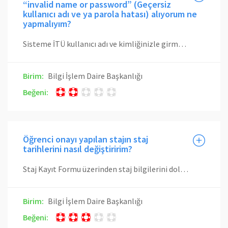
“invalid name or password” (Geçersiz
kullanıcı adı ve ya parola hatası) alıyorum ne
yapmalıyım?
Sisteme İTÜ kullanıcı adı ve kimliğinizle girmelisiniz, şifre ve/veya parolanızı hatalı yazıyor olabilirsiniz. Kullanıcı bilgilerinizden eminseniz Paraolanız Türkçe karakter içeriyor olabilir, parolanızı portal.itu.edu.tr adresinden değiştirerek tekrar giriş yapmayı deneyiniz.
Birim:
Bilgi İşlem Daire Başkanlığı
Beğeni:
Öğrenci onayı yapılan stajın staj
tarihlerini nasıl değiştiririm?
Staj Kayıt Formu üzerinden staj bilgilerini doldurarak başvurular taslak haline getirilerek kaydedilebilir veya doğrudan fakülte onayına gönderilebilir. Ancak staj; fakülte onayına gönderildikten sonra staj bilgileri üzerinde, öğrenci tarafından herhangi bir değişiklik yapılamaz. Fakülte onayına gönderilen stajlarda değişiklik yapabilmek için fakülte staj sorumluları ile iletişime geçilmesi gerekmektedir.
Birim:
Bilgi İşlem Daire Başkanlığı
Beğeni: