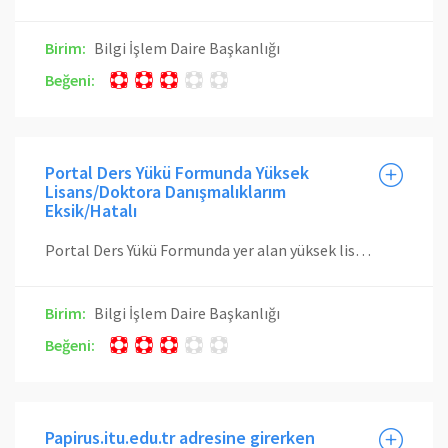
Birim:
Bilgi İşlem Daire Başkanlığı
Beğeni:
Portal Ders Yükü Formunda Yüksek
Lisans/Doktora Danışmalıklarım
Eksik/Hatalı
Portal Ders Yükü Formunda yer alan yüksek lisans ve doktora danışmanlıklarınız, Öğrenci İşleri Daire Başkanlığı (ÖİDB) otomasyon sisteminden otomatik olarak alınmaktadır. Danışmanlığını yürttüğünüz öğrencilerin listesini, ÖİDB otomasyon sistemi Öğretim Üyesi Servisinden görebilirsiniz. Resmi olarak danışmanlığa atandığınızda, öğrencinizin bağlı bulunduğu enstitü, ÖİDB otomasyon sisteminde bu değişiklikleri/atamaları yapmaktadır. Otomasyon sisteminde öğrencinizi göremiyorsanız, biriminiz öğrenci işleri ve öğrencinin bağlı bulunduğu enstitü ile iletişime geçerek bu sisteme işlenmesini sağlamanız gerekmektedir. Süreden sayılmayan izin alan öğrenciler ve ilgili dönemde kayıt yaptırmayan öğrenciler, Ders Yükü Formunda görülmez. Öğrencilerinizden tez aşamasında olan varsa (ilgili dönemde açılan tez çalışmasına kaydetmeniz durumunda), bu öğrenciler için Yüksek Lisans Uzmanlık Alan Dersi (3-0-0) ve/veya Doktora Uzmanlık Alan Dersi (4-0-0) otomatik olarak ders yükü formunda görülecektir. Forma bu ders(ler) yoksa: fiili olarak tez aşamasında olan öğrenciniz Tez Çalışması dersine kayıt olmamış olabilir fiili olarak tez aşamasında olan öğrenciniz izin almış veya o dönem için kayıt yaptırmamış olabilir fiili olarak tez aşamasında olan öğrenciniz otomasyon sisteminde sizin danışmanlığınızda görünmemektedir Bu duruma neden olan sorun çözüldükten sonra, Ders Yükü Formu'nda yer alan Güncelle düğmesine basıldığında, veriler otomatik olarak ÖİDB sisteminden alınacak ve koşullar sağlanıyorsa Uzmanlık Alan Dersleri oluşturulacaktır.
Birim:
Bilgi İşlem Daire Başkanlığı
Beğeni:
Papirus.itu.edu.tr adresine girerken