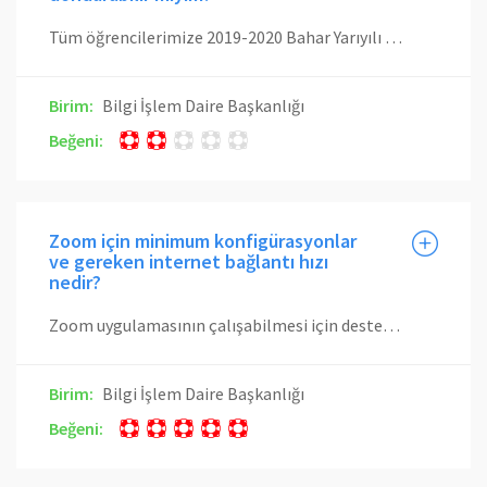
Tüm öğrencilerimize 2019-2020 Bahar Yarıyılı için süreden sayılmayan kayıt dondurma hakkı verilmiştir.
Birim:
Bilgi İşlem Daire Başkanlığı
Beğeni:
Zoom için minimum konfigürasyonlar
ve gereken internet bağlantı hızı
nedir?
Zoom uygulamasının çalışabilmesi için desteklenen işletim sistemleri ve gerekliliklere bu sayfadan ulaşabilirsiniz. Gerekli internet bağlantı hızı için belirtilen gereksinimler aşağıdadır: 1:1 video görüşmesi: 600kbps (up/down) HD Video 1.2 Mbps (up/down) 720p HD video 1080p HD video almak 1.8 Mbps (up/down) gerektirir 1080p HD video göndermek 1.8 Mbps (up/down) gerektirir Grup video görüşmesi: HD Video için 800kbps/1.0Mbps (up/down) gerekmektedir 720p HD video için 1.5Mbps/1.5Mbps (up/down) gerekmektedir 1080p HD video almak 2.5mbps (up/down) gerektirir 1080p HD video göndermek 3.0 Mbps (up/down) gerektirir Küçültülmüş video görüntüsü olmadan ekran paylaşımı : 50-75kbps Küçültülmüş video görüntüsü ile ekran paylaşımı: 50-150kbps VoiP üzerinden ses iletimi: 60-80kbps Zoom Phone ile ses iletimi: 60-100kbps
Birim:
Bilgi İşlem Daire Başkanlığı
Beğeni: