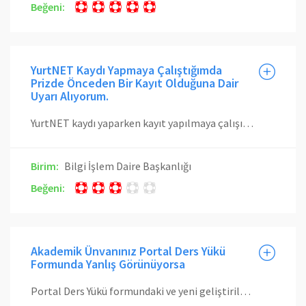
Beğeni:
YurtNET Kaydı Yapmaya Çalıştığımda
Prizde Önceden Bir Kayıt Olduğuna Dair
Uyarı Alıyorum.
YurtNET kaydı yaparken kayıt yapılmaya çalışılan Ethernet prizindeki önceki kaydın silinebilmesi için bilgisayarın Wi-Fi bağlantısı kapatılmış bir şekilde prize bağlıyken Otomatik Yurt Seçimi seçeneği kullanılmalıdır. Otomatik Yurt Seçimi seçeneğini kullanarak kayıt yapma konusunda buradan yardım alabilirsiniz.
Birim:
Bilgi İşlem Daire Başkanlığı
Beğeni:
Akademik Ünvanınız Portal Ders Yükü
Formunda Yanlış Görünüyorsa
Portal Ders Yükü formundaki ve yeni geliştirilen bir çok BİDB uygulamasındaki Akademik Ünvan bilgileriniz personel otomasyonundan gelmektedir. Eğer formda görünen akademik ünvan bilginiz hatalı ise, biriminiz personel (özlük) bürosundan ilgili güncelemeyi yaptırmanız gerekmektedir. Ek ders ödemeleri, kadro ünvanına göre değil akademik ünvana göre yapılmaktadır. Bu nedenle bulunduğunuz kadro ünvanı ne olursa olsun, geçerli akademik ünvanınızın güncel ve doğru olduğunu lütfen kontrol ediniz, değilse düzelttiriniz.