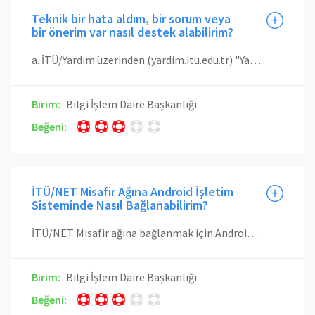
Teknik bir hata aldım, bir sorum veya
bir önerim var nasıl destek alabilirim?
a. İTÜ/Yardım üzerinden (yardim.itu.edu.tr) "Yardım Bileti Oluştur"a tıklayarak birimlerden BİLGİ İŞLEM DAİRE BAŞKANLIĞI ‘nı seçtikten sonra kategori olarak EBYS - Elektronik Belge Yönetim Sistemi'ni seçip yardım bileti oluşturarak veya 0212 285 39 30 nolu telefon üzerinden destek alabilirsiniz.
Birim:
Bilgi İşlem Daire Başkanlığı
Beğeni:
İTÜ/NET Misafir Ağına Android İşletim
Sisteminde Nasıl Bağlanabilirim?
İTÜ/NET Misafir ağına bağlanmak için Android işletim sistemine sahip mobil cihazlarda pki.itu.edu.tr üzerinden uygun İTÜ Kök Sertifikaları yüklendikten sonra Ayarlar (Settings) menüsünde bulunan Kablosuz (Wi-Fi) menüsüne giirlmelidir. Burada kablosuz ağlar görüntülenecektir. Buradan İTÜ/NET Misafir ağına tıklanmalıdır. Ağa bağlandıktan sonra İnternet tarayıcısında oturum açma sayfası gelecektir. Oturum açma sayfasının gelmemesi durumunda herhangi bir web tarayıcısından www.itu.edu.tr sayfasına girilerek oturum açma sayfasına erişilebilir. Oturum açma sayfasına misafir hesabına ait kullanıcı adı ve parola girilerek oturum açma işlemi tamamlanmış olur. Giriş başarılı olduktan sonra gelen ITU/NET Kullanım Sözleşmesi ekranında sözleşme okunur. Sözleşme tamamen okunmadan Kabul Et düğmesi aktifleşmeyecektir. Tamamen okuduktan sonra Kabul Et düğmesine basılır. Eğer kullanım sözleşmesi reddedilirse Internet bağlantısı başarılı olmayacaktır.
Birim:
Bilgi İşlem Daire Başkanlığı
Beğeni: