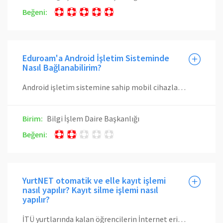
Beğeni:
Eduroam'a Android İşletim Sisteminde
Nasıl Bağlanabilirim?
Android işletim sistemine sahip mobil cihazlardan eduroam ağına bağlanmak için buradaki video takip edilmeli veya aşağıda verilen doküman takip edilmelidir. Mobil İşletim Sistemlerinde Eduroam Bağlantı Ayarları
Birim:
Bilgi İşlem Daire Başkanlığı
Beğeni:
YurtNET otomatik ve elle kayıt işlemi
nasıl yapılır? Kayıt silme işlemi nasıl
yapılır?
İTÜ yurtlarında kalan öğrencilerin İnternet erişimi sağlamaları için yurtnet.itu.edu.tr üzerinden İnternet erişimi için kullanacakları Ethernet prizine kayıt olmaları gerekmektedir. Bunun için buradaki video veya aşağıdaki yönlendirmeler takip edilebilir. 1. Öncelikle İnternet erişimi sağlanması istenen cihaz kullanıcıya ait Ethernet prizine Ethernet kablosu yardımıyla bağlanmalıdır. Wi-Fi gibi, İnternet'e bağlanılmasını sağlayacak tüm bağlantılar kesilmeli ve tek İnternet erişim yolunun Ethernet olması sağlanmalıdır. Bu aşamada yalnızca yurtnet.itu.edu.tr sayfasına erişim izni olacak, kullanıcı bunun dışındaki İnternet sitelerine bağlanamaz durumda olacaktır. 2. Herhangi bir İnternet tarayıcısından yurtnet.itu.edu.tr sayfasına girdikten sonra YurtNET Sözleşmesi, sözleşmenin en altında bulunan Kabul Ediyorum düğmesine tıklanarak onaylanmalıdır. 3. Aktif olarak kullanılan bir e-posta adresi ve cep telefonu numarası ilgili kısımlara girildikten sonra Kaydol düğmesine tıklanmalıdır. Bu bilgiler kullanıcıyla iletişime geçilmesini gerektiren durumlarda kullanıldığından güncel bilgiler olması önem arz etmektedir. 4. Açılan sayfada Otomatik ve Elle Yurt Seçimi kısımları görülecektir. Zorunlu haller dışında izlenmesi önerilen yol Otomatik Yurt Seçimi seçeneğini kullanmaktır. Ayrıca Otomatik Yurt Seçimi seçeneği, prizde sizden önce başka bir kullanıcıya ait kayıt bulunması durumunda kayıt yapabilmenizin tek yoludur. Otomatik Yurt Seçimi seçeneği, bilgisayarınız Ethernet prizine bağlı değilse veya bağlı olmasına rağmen yurtnet.itu.edu.tr sayfasına Wi-Fi üzerinden erişiliyorsa görülemeyecektir. Otomatik Yurt Seçimi yapmak için "Yurt seçimini otomatik yapmak için onaylayınız." seçeneğinin yanındaki düğmeye basılmalıdır. Ardından bulunulan oda ve cihazın MAC adresi bilgileri yanlarındaki kutucuklar işaretlenerek onaylanmalı ve "Yurt seçimini onaylıyorum." düğmesi tıklanmalıdır. Yurt bilgilerini elle seçerek kayıt olmak için açılır listelerden bulunulan odaların bilgileri girilmeli, daha sonrasında cihazın Ethernet kartına ait MAC adresi eklenmelidir. 5. Kayıt işlemi başarıyla tamamlandığında İnternet erişimi açılmış olacaktır. Kayıt silme işlemi ise, yurtnet.itu.edu.tr sayfasında Ana Sayfa bölümünde bulunan Kaydımı Sil düğmesi ile yapılmaktadır. Bu işlem için cihazın prize bağlı olması gerekmemektedir.