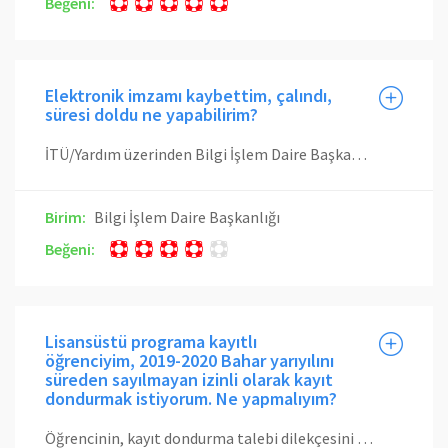
Beğeni:
Elektronik imzamı kaybettim, çalındı,
süresi doldu ne yapabilirim?
İTÜ/Yardım üzerinden Bilgi İşlem Daire Başkanlığına "EBYS - Eletronik Belge Yönetim Sistemi Destek -> İşlemler - Elektronik imzamı kaybettim/çalındı/süresi doldu" konu başlığının altına yardım bileti oluşturarak yeni bir e-imza talebinde bulunabilirsiniz. İTÜ/Yardım üzerinden yeni e-imza talebi başvuruları kişiseldir. Sadece kendi adınıza başvurabilirsiniz, İTÜ/Yardım üzerinden bir başkası adına yeni e-imza talebinde bulunamazsınız.
Birim:
Bilgi İşlem Daire Başkanlığı
Beğeni:
Lisansüstü programa kayıtlı
öğrenciyim, 2019-2020 Bahar yarıyılını
süreden sayılmayan izinli olarak kayıt
dondurmak istiyorum. Ne yapmalıyım?
Öğrencinin, kayıt dondurma talebi dilekçesini elektronik ortamda öğrencinin bağlı bulunduğu enstitüye göndermesi gerekmektedir. Bazı enstitüler, kayıt dondurma başvurularını enstitü web sayfasında açtıkları arayüzler üzerinden almaktadır. Lisansüstü eğitimde tez aşamasında olan öğrencinin; konusu, nitelik ve mahiyeti açısından tezine uzaktan öğretimle devam etme imkanı bulunmaması durumunda, tez danışmanının görüşünün alınması kaydıyla ilgili Enstitü Yönetim Kurulu kararı ve Üniversite Yönetim Kurulu onayı üzerine kaydı dondurulabilir.