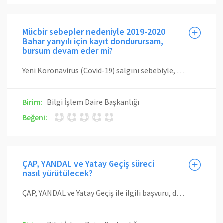
Mücbir sebepler nedeniyle 2019-2020
Bahar yarıyılı için kayıt dondurursam,
bursum devam eder mi?
Yeni Koronavirüs (Covid-19) salgını sebebiyle, 2019-2020 Eğitim-Öğretim yılı Bahar yarıyılında kayıtlarını dondurmak isteyen öğrencilere "Yükseköğretim Kurumlarındaki Lisans Programlarına Kayıtlı Öğrencilere Verilecek Burslara İlişkin Usul ve Esaslar" ın "Genel Esaslar" başlıklı 5. Maddesinin 7. Fıkrasında belirtilen "Öğrenciler burs aldıkları süre boyunca eğitimlerine kesintisiz devam etmek zorundadırlar. Mücbir sebeplerle kayıt donduran öğrenciye, bu süre zarfında burs ödemesi yapılmaz, ancak eğitime başlamaları halinde bu süre bursluluk sürelerine eklenir." hükmü uyarınca işlem yapılacaktır.
Birim:
Bilgi İşlem Daire Başkanlığı
Beğeni:
ÇAP, YANDAL ve Yatay Geçiş süreci
nasıl yürütülecek?
ÇAP, YANDAL ve Yatay Geçiş ile ilgili başvuru, değerlendirme ve kayıtlar, İTÜ Yönergeleri çerçevesinde yürütülecektir. Süreç takvimi mücbir sebeplerin ortadan kalkacağı tarihe göre belirlenecek ve öğrencilerimize ayrıca duyurulacaktır.