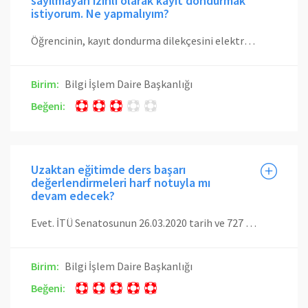
sayılmayan izinli olarak kayıt dondurmak
istiyorum. Ne yapmalıyım?
Öğrencinin, kayıt dondurma dilekçesini elektronik ortamda öğrencinin bağlı olduğu fakülteye/Konservatuar’a göndermesi gerekmektedir.
Birim:
Bilgi İşlem Daire Başkanlığı
Beğeni:
Uzaktan eğitimde ders başarı
değerlendirmeleri harf notuyla mı
devam edecek?
Evet. İTÜ Senatosunun 26.03.2020 tarih ve 727 sayılı toplantısında ders başarısı değerlendirmesinin harf notu ile yapılmasının devamına aşağıdaki gerekçelerle karar verilmiştir; a) Öğrencilerimiz, yürürlükte olan not sistemi ölçütlerine bağlı başarı burslarından faydalanmaktadır. Başka not sistemi uygulandığı takdirde, öğrencilerimiz burslarında mağduriyet yaşayacaktır. b) Geçerli olan harf notu dışında bir uygulama sonucunda öğrencilerimizin mezuniyet derecelerinde hukuki sıkıntılar ve adaletsizlik meydana gelebilecektir. c) Genel not ortalaması 2.0’ın altında olan ve mezuniyet aşamasındaki öğrencilerimiz, harf notu sistemi dışındaki Başarılı/Başarısız (BL/BZ) gibi diğer not sistemlerinden olumsuz etkilenmektedirler. d) ÇAP, YANDAL ve YATAY GEÇİŞ yapacak öğrencilerimiz BL/BZ gibi not sistemlerinden olumsuz etkilenmektedir. Başvuru yapılan “program kontenjanı genel not başarı sıralaması”nda adaletsiz bir durum ortaya çıkmaktadır. e) Öğrencilerimiz, not ortalamasına göre lisansüstü programlara başvurularında mağduriyet yaşayabilecektir.
Birim:
Bilgi İşlem Daire Başkanlığı
Beğeni: