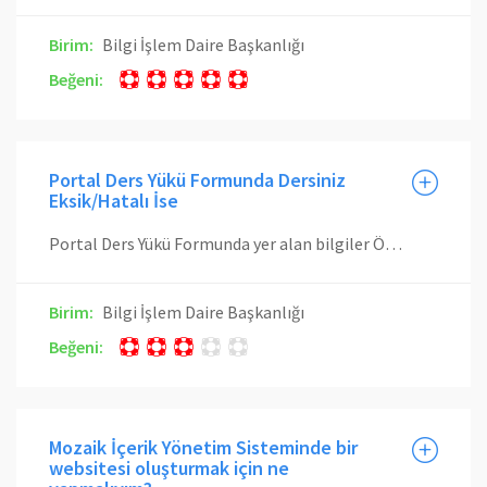
Birim:
Bilgi İşlem Daire Başkanlığı
Beğeni:
Portal Ders Yükü Formunda Dersiniz
Eksik/Hatalı İse
Portal Ders Yükü Formunda yer alan bilgiler Öğrenci İşleri Daire Başkanlığı (ÖİDB) ve Personel Daire Başkanlığı (PDB) sistemlerinden gelmektedir. Bu nedenle, derslerinizde gördüğünüz eksiklikleri ve hatalı verileri biriminiz öğrenci işleri ve ÖİDB ile görüşerek düzeltmelisiniz. İlgili değişiklik ÖİDB sistemine yansıtıldıktan sonra, Portal Ders Yükü formunda yer alan Güncelle düğmesine tıklayarak formun yeni verilerle oluşturulmasını sağlayabilirsiniz.
Birim:
Bilgi İşlem Daire Başkanlığı
Beğeni:
Mozaik İçerik Yönetim Sisteminde bir
websitesi oluşturmak için ne