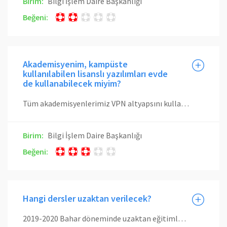
Birim:
Bilgi İşlem Daire Başkanlığı
Beğeni:
Akademisyenim, kampüste
kullanılabilen lisanslı yazılımları evde
de kullanabilecek miyim?
Tüm akademisyenlerimiz VPN altyapsını kullanarak kampüs ağında çalışan yazılımları evden de kullanabilirler Ayrıntılı bilgi için burayı tıklayınız.
Birim:
Bilgi İşlem Daire Başkanlığı
Beğeni:
Hangi dersler uzaktan verilecek?
2019-2020 Bahar döneminde uzaktan eğitimle verilecek olan dersler, bölümlerden gelen görüşler doğrultusunda belirlenmiş ve sisteme işlenmiştir. Öğrenci veya öğretim üyesi olarak derslerinizin hangilerinin uzaktan eğitimle verileceğini görmek için İTÜ/Portal üzerindeki takviminize bakabilirsiniz. Yabancı Diller Yüksek Okulu tarafından verilen tüm hazırlık sınıfı dersleri uzaktan eğitim ile verilecektir. Bu dersler Öğrenci Bilgi Sisteminde bulunmadığından bu takvimde gösterilmemektedir. İTÜ Portal üzerinden öğrenci (kendi Gün Bazında Çizelgesi sekmesinden) uzaktan eğitim ile alabileceğiniz dersleri “gün bazında çizelge” sekmesinden görebilirsiniz. Uzaktan eğitim kapsamındaki dersleriniz bu tabloya yansıtılmıştır.(İTÜ Portal’daki ders takviminize) link adresinden gün/zaman olarak görebilecektir. Link