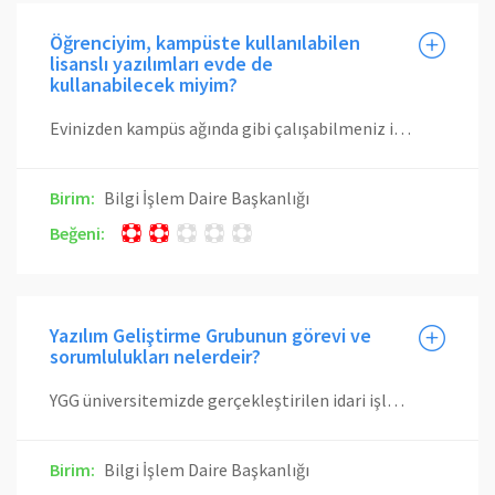
Öğrenciyim, kampüste kullanılabilen
lisanslı yazılımları evde de
kullanabilecek miyim?
Evinizden kampüs ağında gibi çalışabilmeniz için VPN altyapımız bulunmaktadır. Ancak VPN sonlandırma cihazındaki kapasite sınırı nedeni ile tüm öğrencilerimizin VPN kullanabilmesi mümkün değildir. Uzaktan Eğitim süresince sadece almış olduğunuz derste böyle bir yazılım kullanılması gerekiyorsa öğrenci VPN hakkınız otomatik olarak tanımlanmıştır. Hangi derslerde bu tür yazılımların gerektiği ilgili bölümler tarafından belirlenmiştir. VPN ile evinizden kampüs ağına bağlanarak lisanslı yazılımları çalıştırabilmek için yapmanız gerekenleri burayı tıklayarak öğrenebilirsiniz.
Birim:
Bilgi İşlem Daire Başkanlığı
Beğeni:
Yazılım Geliştirme Grubunun görevi ve
sorumlulukları nelerdeir?
YGG üniversitemizde gerçekleştirilen idari işler ve akademik faaliyetlerin daha etkin ve verimli yapılabilmesi için gerek duyulan yazılımların geliştirilmesinden sorumludur. YGG geliştirmiş olduğu projelere kullanımda olduğu sürece kesintisiz destek ve bakım hizmeti sağlar.Talep edildiği taktirde üniversite bünyesinde kullanılacak dış kaynaklı yazılımların sağlaması gereken şartlar ve özellikleri belirleme konusunda danışmanlık yapar.Dış kaynaklı yazılımların desteğinin verilmesi YGG'nin sorumluluğu değildir. Bu destek yapılan sözleşmeler uyarınca yazılımı sağlayan firmalar tarafından sağlanır.
Birim:
Bilgi İşlem Daire Başkanlığı