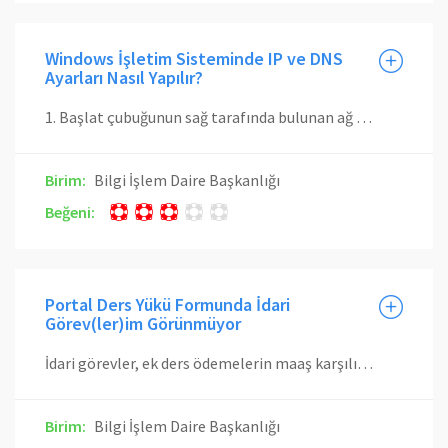
Windows İşletim Sisteminde IP ve DNS
Ayarları Nasıl Yapılır?
1. Başlat çubuğunun sağ tarafında bulunan ağ simgesine sağ tıklanıp Ağ ve Paylaşım Merkezini Aç (Open Network and Sharing Center) tıklanmalıdır. 2. Açılan pencerede sol kenarda bulunan Bağdaştırıcı Seçeneklerini Değiştir (Change Adapter Settings) tıklanmalıdır. 3. IP ayarları değiştirilmek istenen bağdaştırıcıya sağ tıklanıp Özellikler (Properties) seçilmelidir. Kablolu İnternet erişimi için kullanılan bağdaştırıcının adı Ethernet ya da Yerel Ağ Bağlantısı (Local Area Connection) şeklinde olabilir. 4. Açılan penceredeki listede Internet Protokolü Sürüm 4 (Internet Protocol Version 4) çift tıklanır. Eğer cihazın IP ve DNS adreslerini otomatik olarak alması isteniyorsa Otomatik olarak bir IP adresi al (Obtain an IP address automatically) ve DNS sunucu adresini otomatik olarak al (Obtain DNS server address automatically) kutucukları seçilmelidir. Eğer cihazın IP adresini otomatik olarak alması, ancak DNS adreslerinin elle girilmesi isteniyorsa Otomatik olarak bir IP adresi al (Obtain an IP address automatically) ve Aşağıdaki DNS sunucu adreslerini kullan (Use the following DNS server addresses) seçilir ve alt kısımda aktif olan iki kutucuğa birincil ve ikincil DNS sunucularının IP adresleri girilir. Eğer IP ve DNS adresleri elle (statik olarak) girilmek isteniyorsa Aşağıdaki IP adresini kullan (Use the following IP address) ve Aşağıdaki DNS sunucu adreslerini kullan (Use the following DNS server addresses) seçilir. Aktif hale gelen kutulara gerekli IP adresleri girilir.
Birim:
Bilgi İşlem Daire Başkanlığı
Beğeni:
Portal Ders Yükü Formunda İdari
Görev(ler)im Görünmüyor
İdari görevler, ek ders ödemelerin maaş karşılığı verilmesi gereken en az ders saatini belirlediği için önem arz etmektedir. Portal Ders Yükü Formunda yer alan Kadro Ünvanı, Akademik Ünvan ve İdari Görevlere ilişkin bilgiler Personel Daire Başkanlığı (PDB) sisteminden otomatik olarak gelmektedir. Eğer idari göreviniz bu formda görünmüyorsa, biriminiz personel (özlük) bürosu ile iletişime geçerek bu bilgileri güncellettirmeniz gerekmektedir. Ek ders ödemeleri için yönetmelikte belirtilen ve maaş karşılığı verilmesi gereken en az ders saati sınırını etkileyen idari görevler aşağıdaki gibi tanımlanmıştır : "Rektör, dekan, enstitü ve yüksekokul müdürleri için haftalık ders yükü zorunluluğu aranmaz, bunların yardımcıları ile bölüm başkanlarının haftalık ders yükü yukarıda belirtilen yükün yarısı kadardır. Rektör, dekan, enstitü ve yüksekokul müdürlüğü ile bölüm başkanlığına Yükseköğretim Kanunda belirtilen şekilde usulüne uygun olarak yapılan vekaleten görevlendirmeler haricinde söz konusu görevlerin vekaleten yürütülmesi halinde ders yükü muafiyeti ve indirimi uygulanmaz."
Birim:
Bilgi İşlem Daire Başkanlığı