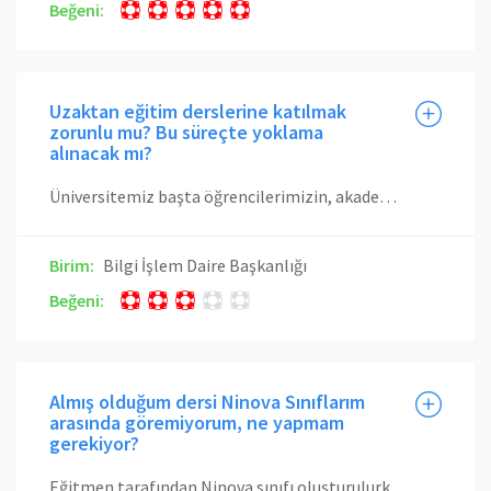
Beğeni:
Uzaktan eğitim derslerine katılmak
zorunlu mu? Bu süreçte yoklama
alınacak mı?
Üniversitemiz başta öğrencilerimizin, akademik ve idari tüm çalışanlarımızın desteği, çabası ve özverisiyle kısa sürede mevcut derslerin %80’inde canlı (senkronize) uzaktan eğitime, dersin programdaki gün ve saatine uygun olarak başarıyla geçti. Bu sürecin sağlıklı bir şekilde yürütülmesinde öğrencilerimizin uzaktan eğitim derslerine katılımı çok önemli rol oynuyor. Derslere katılımın takibi dersi veren öğretim elemanının takdirine bırakılmıştır. Bu süreçte öğrencilerimize VF harf notu verilmeyecektir. Uzaktan eğitim derslerinde işlenen konular, mücbir sebeplerin ortadan kalkmasından sonra yapılacak olan yoğunlaştırılmış öğretim sürecinde bir daha işlenmeyecektir. Öğrencilerimizin bu durumun bilincinde olarak hareket etmelerini rica ediyoruz.
Birim:
Bilgi İşlem Daire Başkanlığı
Beğeni:
Almış olduğum dersi Ninova Sınıflarım
arasında göremiyorum, ne yapmam
gerekiyor?
Eğitmen tarafından Ninova sınıfı oluşturulurken öğrenci bilgileri Öğrenci Bilgi Sisteminden (sis) alınmakta ve bu öğrenciler sınıfa otomatik olarak eklenmektedir. Ancak Ninova sınıfı oluşturulduktan sonra Öğrenci Bilgi Sisteminde ilgili derse kayıt olan öğrenciler otomatik olarak Ninova sınıfına aktarılmamaktadır. Bu öğrencilerin Ninova sınıfına eklenmesi, dersin eğitmeni tarafından Öğrenci Ekle işlemi ile yapılmaktadır. Bu nedenle dersi resmi olarak almışsanız ve Öğrenci Bilgi Sistemindeki programınızda görüyor ancak Ninova sınıflarınız arasında göremiyorsanız lütfen eğitmeniniz ile iletişime geçerek Ninova sınıfına eklenmeyi talep ediniz.