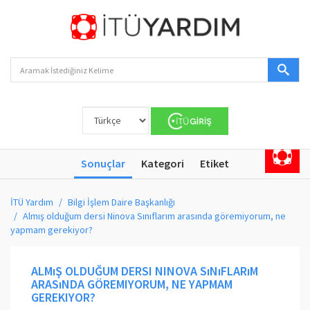
Sonuçlar
Kategori
Etiket
İTÜ Yardım
Bilgi İşlem Daire Başkanlığı
Almış olduğum dersi Ninova Sınıflarım arasında göremiyorum, ne
yapmam gerekiyor?
ALMıŞ OLDUĞUM DERSI NINOVA SıNıFLARıM
ARASıNDA GÖREMIYORUM, NE YAPMAM
GEREKIYOR?