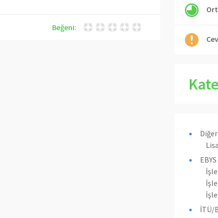
Ort
Beğeni:
Cev
Kate
Diğer
Lis
EBYS 
İşl
İşle
İşl
İTÜ/B