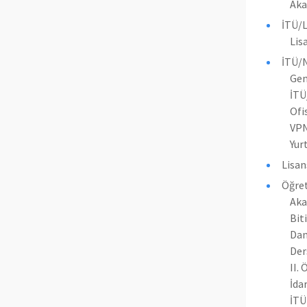
Aka
İTÜ/L
Lis
İTÜ/N
Gen
İTÜ
Ofi
VPN
Yur
Lisan
Öğreti
Aka
Bit
Dan
Der
II.
İda
İTÜ