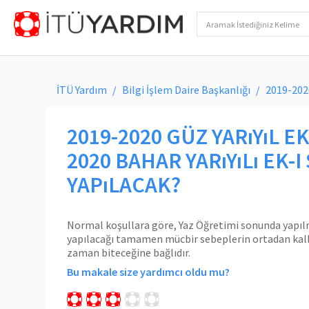
İTÜ Yardım
Bilgi İşlem Daire Başkanlığı
2019-2020
2019-2020 GÜZ YARıYıL EK
2020 BAHAR YARıYıLı EK-
YAPıLACAK?
Normal koşullara göre, Yaz Öğretimi sonunda yapıl
yapılacağı tamamen mücbir sebeplerin ortadan kal
zaman biteceğine bağlıdır.
Bu makale size yardımcı oldu mu?