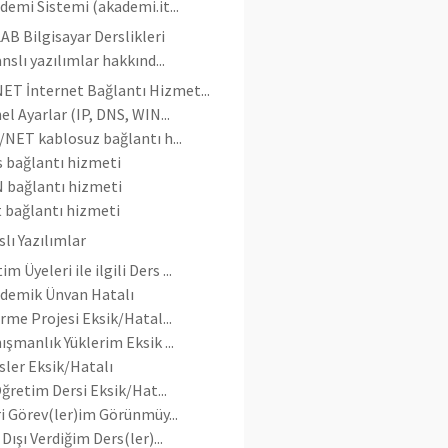
demi Sistemi (akademi.it...
AB Bilgisayar Derslikleri
anslı yazılımlar hakkınd...
ET İnternet Bağlantı Hizmet...
el Ayarlar (IP, DNS, WIN...
/NET kablosuz bağlantı h...
s bağlantı hizmeti
 bağlantı hizmeti
t bağlantı hizmeti
slı Yazılımlar
m Üyeleri ile ilgili Ders ...
demik Ünvan Hatalı
irme Projesi Eksik/Hatal...
ışmanlık Yüklerim Eksik ...
sler Eksik/Hatalı
 Öğretim Dersi Eksik/Hat...
ri Görev(ler)im Görünmüy...
 Dışı Verdiğim Ders(ler)...