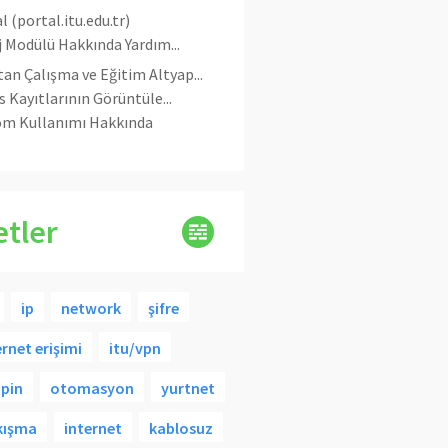
l (portal.itu.edu.tr)
j Modülü Hakkında Yardım...
an Çalışma ve Eğitim Altyap...
s Kayıtlarının Görüntüle...
m Kullanımı Hakkında
etler
ip
network
şifre
ernet erişimi
itu/vpn
pin
otomasyon
yurtnet
kışma
internet
kablosuz