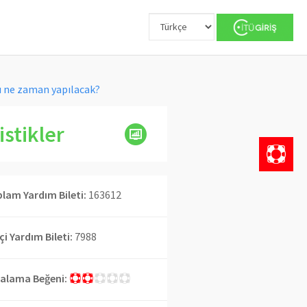
arı ne zaman yapılacak?
istikler
lam Yardım Bileti:
163612
İçi Yardım Bileti:
7988
alama Beğeni: