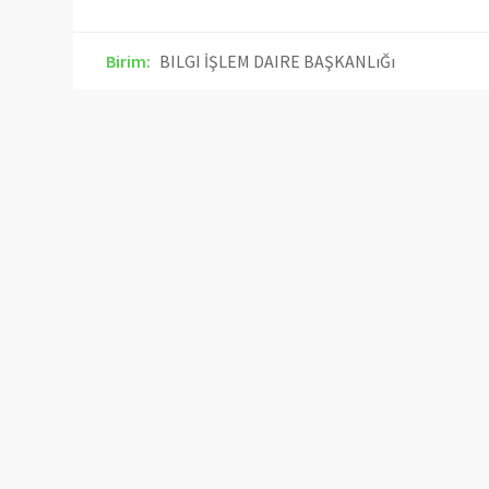
Birim:
BILGI İŞLEM DAIRE BAŞKANLıĞı