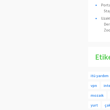
Porta
Sta
Uzakt
Der
Zoo
Etik
itü yardım
vpn
int
mozaik
yurt
ça