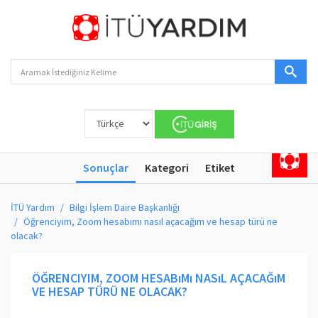
Sonuçlar
Kategori
Etiket
İTÜ Yardım
Bilgi İşlem Daire Başkanlığı
Öğrenciyim, Zoom hesabımı nasıl açacağım ve hesap türü ne
olacak?
ÖĞRENCIYIM, ZOOM HESABıMı NASıL AÇACAĞıM
VE HESAP TÜRÜ NE OLACAK?