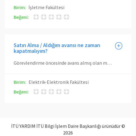
Birim:
İşletme Fakültesi
Beğeni:
Satın Alma / Aldığım avansı ne zaman
kapatmalıyım?
Görevlendirme öncesinde avans almış olan mensuplarımız için; başlama tarihi, ilgili görevlendirmenin bittiği gün olacak şekilde 30 gün içinde avans geri ödemelerini gerçekleştirmeleri gerekmektedir. Belirtilen süre içerisinde kapatılmayan avanslar için 6183 sayılı Amme Alacaklarının Tahsili Usulü Hakkında Kanununun ilgili hükümleri doğrultusunda işlem yapılır.
Birim:
Elektrik-Elektronik Fakültesi
Beğeni:
İTÜ YARDIM İTÜ Bilgi İşlem Daire Başkanlığı ürünüdür ©
2026