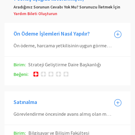
Aradığınız Sorunun Cevabı Yok Mu? Sorunuzu İletmek İçin
Yardım Bileti Oluşturun
Ön Ödeme İşlemleri Nasıl Yapılır?
Ön ödeme, harcama yetkilisinin uygun görmesi ve karşılığı ödeneğin saklı tutulması kaydıyla; ilgili kanunlarında öngörülen haller ile gerçekleştirme işlemlerinin tamamlanması beklenilemeyecek ivedi veya zorunlu giderler için avans verilmek veya kredi açılmak suretiyle yapılabilir. Verilecek avansın üst sınırları yılları merkezi yönetim bütçe kanununda gösterilir. Avans, işi yapacak, mal veya hizmeti sağlayacak olan kişi veya kuruluşa ödenmek üzere, doğrudan mutemede verilir. İlgili kanunlarına göre, görevlilere yolluk ve diğer giderleri karşılığı ödenecek avanslar kendilerine veya şahsi mutemetlerine verilebilir. Ön ödemeler hangi iş için verilmiş ise yalnızca o işte kullanılır. Yılları merkezi yönetim bütçe kanununda belirlenen tutara kadar olan yapım işleri, mal ve hizmet alımlarına ilişkin giderler ile benzeri giderler için avans verilebilir. İlgili kanunlarında hüküm bulunması halinde, görevlilere yolluk ve diğer giderleri karşılığı avans verilebilir. Yetkili mercilerce ödeme gününden önce ödenmesine karar verilen maaş ve ücretler avans olarak verilebilir. Üniversitemiz birimlerince harcama yetkilisi mutemetlerine verilmek istenen avanslara ve kredilere ait Muhasebe İşlem Fişlerinin birimimize ulaşmasının ardından gerekli kontroller yapıldıktan sonra ilgililerin banka hesaplarına aktarılır. Avans ve kredilere ait mahsup işlemi mevzuata uygun olarak ilgili memur tarafından gerçekleştirilir. Mahsup işleminde, avans ve kredinin konusunu teşkil eden fatura ve onay belgesi aranır. Mahsup süresi avanslarda avansın alındığı tarihten itibaren 1 ay, kredilerde ise 3 aydır. Mutemet, işin tamamlanmasından sonra, yukarıdaki bir ve üç aylık sürelerin bitimini beklemeden, son harcama tarihini takip eden üç iş günü içinde ön ödeme artığını iade etmek ve süresinde mahsubunu yaparak hesabını kapatmak zorundadır. Mutemetlerce süresi içinde mahsup edilmeyen avanslar hakkında 6183 sayılı Amme Alacaklarının Tahsil Usulü Hakkında Kanun hükümleri uygulanır. Kanunen geçerli bir mazereti olmaksızın avanslarını süresinde mahsup etmeyen mutemetler hakkında, ayrıca tabi oldukları personel mevzuatının disiplin hükümlerine göre de işlem yapılır. Kurum içi veya kurum dışından görevlendirilenlere yolluk ve diğer giderleri karşılığı verilen avanslardan süresinde mahsup edilmeyenler hakkında özel kanunlarındaki hükümler uygulanır.
Birim:
Strateji Geliştirme Daire Başkanlığı
Beğeni:
Satınalma
Görevlendirme öncesinde avans almış olan mensuplarımız için; başlama tarihi, ilgili görevlendirmenin bittiği gün olacak şekilde 30 gün içinde avans geri ödemelerini gerçekleştirmeleri gerekmektedir. Belirtilen süre içerisinde kapatılmayan avanslar için 6183 sayılı Amme Alacaklarının Tahsili Usulü Hakkında Kanununun ilgili hükümleri doğrultusunda işlem yapılır.
Birim:
Bilgisayar ve Bilişim Fakültesi