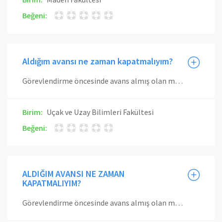
Beğeni:
Aldığım avansı ne zaman kapatmalıyım?
Görevlendirme öncesinde avans almış olan mensuplarımız için; başlama tarihi, ilgili görevlendirmenin bittiği gün olacak şekilde 30 gün içinde avans geri ödemelerini gerçekleştirmeleri gerekmektedir. Belirtilen süre içerisinde kapatılmayan avanslar için 6183 sayılı Amme Alacaklarının Tahsili Usulü Hakkında Kanununun ilgili hükümleri doğrultusunda işlem yapılır.
Birim:
Uçak ve Uzay Bilimleri Fakültesi
Beğeni:
ALDIĞIM AVANSI NE ZAMAN
KAPATMALIYIM?
Görevlendirme öncesinde avans almış olan mensuplarımız için; başlama tarihi, ilgili görevlendirmenin bittiği gün olacak şekilde 30 gün içinde avans geri ödemelerini gerçekleştirmeleri gerekmektedir. Belirtilen süre içerisinde kapatılmayan avanslar için 6183 sayılı Amme Alacaklarının Tahsili Usulü Hakkında Kanununun ilgili hükümleri doğrultusunda işlem yapılır.