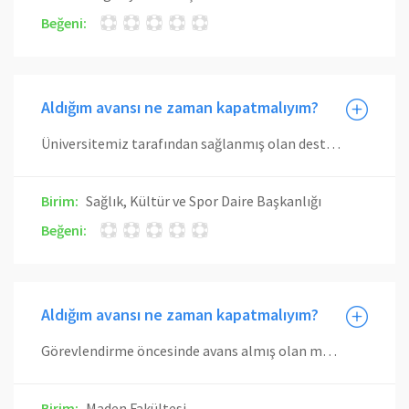
Beğeni:
Aldığım avansı ne zaman kapatmalıyım?
Üniversitemiz tarafından sağlanmış olan desteği görevlendirme öncesinde almış olan mensuplarımızın, görevlendirmelerinden dönüş tarihleri ile başlamak üzere 30 gün içerisinde kapatmaları gerekmektedir. Belirtilen süre içerisinde kapatılmayan avanslar için 6183 sayılı Amme Alacaklarının Tahsili Usulü Hakkında Kanununun ilgili hükümleri doğrultusunda işlem yapılır.
Birim:
Sağlık, Kültür ve Spor Daire Başkanlığı
Beğeni:
Aldığım avansı ne zaman kapatmalıyım?
Görevlendirme öncesinde avans almış olan mensuplarımız için; başlama tarihi, ilgili görevlendirmenin bittiği gün olacak şekilde 30 gün içinde avans geri ödemelerini gerçekleştirmeleri gerekmektedir. Belirtilen süre içerisinde kapatılmayan avanslar için 6183 sayılı Amme Alacaklarının Tahsili Usulü Hakkında Kanununun ilgili hükümleri doğrultusunda işlem yapılır.
Birim:
Maden Fakültesi