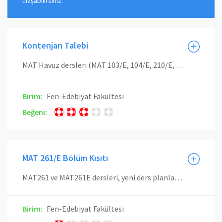
ulaşabilirsiniz.
Kontenjan Talebi
MAT Havuz dersleri (MAT 103/E, 104/E, 210/E, 261/E) için kontenjan artırım talebinde bulunulmasına veya bu yönde dilekçe verilmesine gerek yoktur. Derslere kaç kişinin daha kayıt olmak istediği bilgisi otomasyon üzerinden saptanmaktadır. Matematik Bölümü, olanaklar (öğretim elemanı, derslik, vb.) el verdiği sürece kontenjan artımı yapacaktır.
Birim:
Fen-Edebiyat Fakültesi
Beğeni:
MAT 261/E Bölüm Kısıtı
MAT261 ve MAT261E dersleri, yeni ders planlarında MAT Havuz kapsamından çıkartılmıştır. 2018 Bahar döneminden itibaren bu dersler sadece eski ders planında zorunlu dersi olan bölümlere açılacaktır. Bu dersleri seçmeli ders olarak alan bölümlerin öğrencilerinden dersi daha önce almış olup tekrardan almak isteyenler, Matematik Bölümü'ne not dökümü çıktılarını ekleyecekleri bir dilekçeyle başvurarak bu derslere, dersler açıldığı sürece kaydolabileceklerdir. dersi daha önce almamış olanlar, derse yazılamayacaklardır. Bu öğrenciler, kendi planlarındaki diğer seçmeli derslerden alacaklardır. MAT261 dersini alabilecek bölümler: BIO, DEN, ELH, END, FIZ, GEM, GEO, ISL, JDF, JEF, KMM, MAD, MTO, TEK, UCK, UZB, UZBM MAT261E dersini alabilecek bölümler: BIO, BIOE, DEN, DENE, END, ENDE, FIZ, FIZE, FIZM, GEM, GEME, GEO, GEOE, ISL, ISLE, JEF, JEFE, KMM, KMME, MAD, MADE, MTO, MTOE, TEKE, UCK, UCKE, UZB, UZBE IML, IMLE, MAK, MAKE, MAKM, MKN bölümlerinin eski plana tabi veya yeni plana tabi tüm öğrencileri denkliği verilmiş olan MAK114/E dersini alacaktır.
Birim:
Fen-Edebiyat Fakültesi