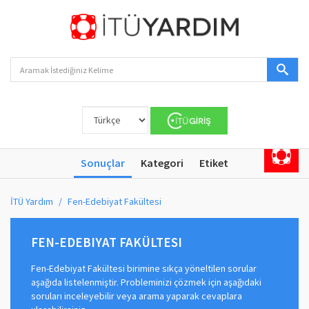
Sonuçlar
Kategori
Etiket
İTÜ Yardım
Fen-Edebiyat Fakültesi
FEN-EDEBIYAT FAKÜLTESI
Fen-Edebiyat Fakültesi birimine sıkça yöneltilen sorular
aşağıda listelenmiştir. Probleminizi çözmek için aşağıdaki
soruları inceleyebilir veya arama yaparak cevaplara