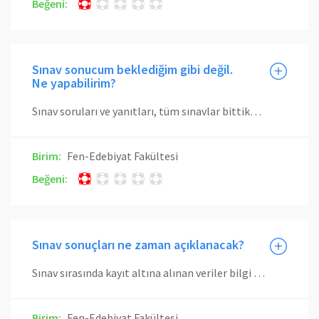
Beğeni:
Sınav sonucum beklediğim gibi değil.
Ne yapabilirim?
Sınav soruları ve yanıtları, tüm sınavlar bittikten sonra ilgili web sitesinde yayınlanacaktır. Bunları iyice inceledikten sonra, takıldığınız yerleri kayıtlı olduğunuz öğretim elemanına sorabilirsiniz. İtiraz süreci yönetmelik gereği harf notlarının ilanından sonradır. Exam questions and answers will be published on the relevant website after all exams are over. After examining them thoroughly, you can pose your questions to your lecturer. The objection process is after the announcement of the letter grades as per the regulations. .
Birim:
Fen-Edebiyat Fakültesi
Beğeni:
Sınav sonuçları ne zaman açıklanacak?
Sınav sırasında kayıt altına alınan veriler bilgi işlem yöntemleriyle ve gerektiği durumlarda yetkili komisyonca incelenecektir. Bu incelemelerde; kopya çekme, kopya verme, aldatma, yanıltma gibi öğrencilik duruşuna uymayan davranışlar tespit edilirse, ilgili eylemde bulunan öğrencilerin sınavları geçersiz sayılacaktır ve haklarında Yükseköğretim Kurumları Öğrenci Disiplin Yönetmeliği'ne göre işlem yapılabilecektir. Dolayısıyla nihai sonuçların açıklanması zaman alacaktır. Akademik takvimde sınav notlarının son giriş tarihi yer almaktadır. .
Birim:
Fen-Edebiyat Fakültesi