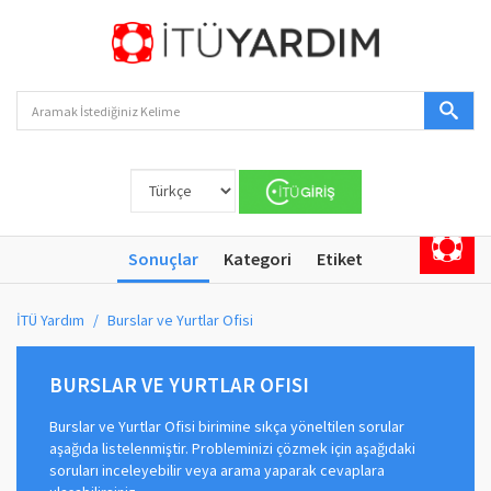
Sonuçlar
Kategori
Etiket
İTÜ Yardım
Burslar ve Yurtlar Ofisi
BURSLAR VE YURTLAR OFISI
Burslar ve Yurtlar Ofisi birimine sıkça yöneltilen sorular
aşağıda listelenmiştir. Probleminizi çözmek için aşağıdaki
soruları inceleyebilir veya arama yaparak cevaplara