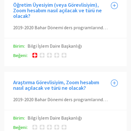
Öğretim Üyesiyim (veya Görevlisiyim),
Zoom hesabım nasıl açılacak ve türü ne
olacak?
2019-2020 Bahar Dönemi ders programlarında ilan edilmiş dersleri vermekte olan eğitmenlerimizin Zoom Licenced hesapları otomatik olarak oluşturulmuştur. Öğretim üyesi veya görevlisi olarak üzerinizde uzaktan eğitim ile verilecek bir ders görünmekte ise Licensed Zoom hesabınız otomatik oluşturulmuştur. Otomatik yapılan bu işlemin onaylanması için Zoom tarafından size bir aktivasyon e-postası gönderilmiştir. Aktivasyon e-postanız gelmediyse veya 24 saatlik süresi dolmuş ise, tekrar aktivasyon e-postası gönderilmesi için yardım bileti oluşturabilirsiniz. Öğretim üyesi veya görevlisi olarak üzerinizde uzaktan eğitim ile verilecek bir ders yoksa ise Zoom Basic hesabınızı kendiniz açmalısınız. Henüz Zoom tarafında İTÜ/Giriş entegrasyon çalışmalarına ilişkin işlemler onaylanmadığı için Zoom sistemine girmek için öncelikle Zoom sitesinden Sign Up diyerek kayıt olmalısınız. Kayıt olurken İTÜ uzantılı e-posta adresinizi kullanmanız gerekmektedir. Kayıt sırasında belirleyceğiniz şifrenin İTÜ hesabınızın şifresi ile aynı olmamasına dikkat ediniz. Bu adımlardan sonra hesabınız Basic hesap türü ile açılacaktır.
Birim:
Bilgi İşlem Daire Başkanlığı
Beğeni:
Araştırma Görevlisiyim, Zoom hesabım
nasıl açılacak ve türü ne olacak?
2019-2020 Bahar Dönemi ders programlarında ilan edilmiş dersleri vermekte olan eğitmenlerimizin Zoom Licenced hesapları otomatik olarak oluşturulmuştur. Araştırma Görevlisi olarak ders programında üzerinizde ders görünmekte ise Licensed Zoom hesabınız otomatik oluşturulmuştur. Üzerinizde herhangi bir ders yoksa, sadece ders yardımcılığı görevleriniz bulunmakta ise Zoom hesabınızı kendiniz açmalısınız. Henüz Zoom tarafında İTÜ/Giriş entegrasyon çalışmalarına ilişkin işlemler onaylanmadığı için Zoom sistemine girmek için öncelikle Zoom sitesinden Sign Up diyerek kayıt olmalısınız. Kayıt olurken İTÜ uzantılı e-posta adresinizi kullanmanız gerekmektedir. Kayıt sırasında belirleyceğiniz şifrenin İTÜ hesabınızın şifresi ile aynı olmamasına dikkat ediniz. Bu adımlardan sonra hesabınız Basic hesap türü ile açılacaktır. Yardımcısı olduğunuz dersler için dersin eğitmeni tarafından bir uzaktan eğitim oturumu oluşturulduğunda bir e-posta ve bildirim alacaksını. Uygulama saatlerinde Zoom üzerinde canlı ders verebilmek için bu e-posta ya da bildirimdeki bağlantıyı takip ederek Zoom uygulaması üzerinden ders katılım sağlamalısınız. Sonrasında dersin eğitmeni sizi yardımcı ev sahibi (co-host) olarak atayacak ve ders vermek üzere yetkilere sahip olacaksınız. Dersin eğitmeni (host) olarak toplantıyı terk ederse otomatik olarak ev sahibi siz olacaksınız.
Birim:
Bilgi İşlem Daire Başkanlığı
Beğeni: