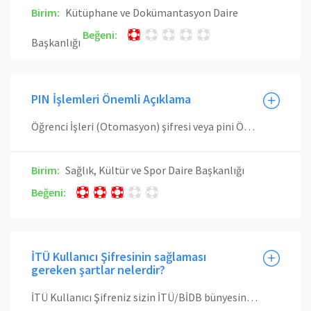
Birim:
Kütüphane ve Dokümantasyon Daire
Beğeni:
Başkanlığı
PIN İşlemleri Önemli Açıklama
Öğrenci İşleri (Otomasyon) şifresi veya pini Öğrenci İşleri Daire Başkanlığı tarafından verilen ve İTÜ Öğrenci Numaranız ile ilişkili olan bir şifredir. Bu şifre üzerinde İTÜ/SKS'nin (Sağlık Kültür ve Spor Daire Başkanlığı) hiçbir yetkisi veya sorumluluğu yoktur. Dolayısı ile bu şifre veya pin ile ilgili sorularınızı lütfen İTÜ Öğrenci İşleri Daire Başkanlığı'na iletiniz.
Birim:
Sağlık, Kültür ve Spor Daire Başkanlığı
Beğeni:
İTÜ Kullanıcı Şifresinin sağlaması
gereken şartlar nelerdir?
İTÜ Kullanıcı Şifreniz sizin İTÜ/BİDB bünyesinde sunulan hizmetlere doğrudan veya dolaylı olarak erişmenizi sağlayan kimlik doğrulayıcıdır.İTÜ Kullanıcı Şifreniz aşağıdaki şartları sağlamalıdır. İTÜ Kullanıcı Şifreniz kesinlikle başkaları tarafından bilinmemelidir. İTÜ Kullanıcı Şifrenizin başka şahısların eline geçmesi durumunda oluşabilecek tüm durumlardan şifre ile ilişkilendirilen kullanıcı sorumludur. İTÜ Kullanıcı Şifreniz en az 10 karakter uzunluğunda olmalıdır. İTÜ Kullanıcı Şifreniz içerisinde aşağıdaki dört koşuldan en az üçünü (tercihen dördünü) sağlamalıdır. İçerisinde en az 1 adet küçük harf İçerisinde en az 1 adet büyük harf İçerisinde en az 1 adet rakam İçerisinde en az 1 adet özel karakter (*,?,-,&,vb...) Bu kurallara uygun şifre türetmek ilk başta zor gözükse de aslında kolaydır. Örn: OrnektiR*11 gibi sadece sizin için bilindik bir kelime ve sonunda hem rakam hem de özel karakter kullanarak şifrenizi oluşturabilirsiniz. İTÜ Şifreniz geriye dönük 3 şifreniz ile aynı olmamalıdır.