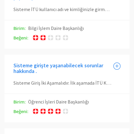
Sisteme İTÜ kullanıcı adı ve kimliğinizle girmelisiniz, şifre ve/veya parolanızı hatalı yazıyor olabilirsiniz. Kullanıcı bilgilerinizden eminseniz Paraolanız Türkçe karakter içeriyor olabilir, parolanızı portal.itu.edu.tr adresinden değiştirerek tekrar giriş yapmayı deneyiniz.
Birim:
Bilgi İşlem Daire Başkanlığı
Beğeni:
Sisteme girişte yaşanabilecek sorunlar
hakkında .
Sisteme Giriş İki Aşamalıdır. İlk aşamada İTÜ Kullanıcı Adı ve Şifre girilecektir. İTÜ Kullanıcı Adı ve Şifrenizi unuttuysanız Bilgi İşlem Daire Başkanlığına başvurmanız gerekmektedir. İkinci aşamada User Id seçilip PIN girilmesi gerekmektedir. PIN'i unuttuysanız aşağıda linki verilen PIN Talep Sayfasından alabilirsiniz. PIN 5 defa yanlış girildiği zaman "Web erişiminiz engellenmiştir." uyarısı verilmektedir. PIN Talep Sayfasından yeni bir PIN aldığınızda engel kaldırılacaktır. Sisteme Giriş için ikinci aşamada istenilen PIN'i unuttuysanız veya web erişiminiz engellendiyse PIN Talep Sayfasından yeni bir PIN alabilirsiniz. http://www.sis.itu.edu.tr/EkYazilimlar/PinTalep/ Veya Öğrenci İşleri Daire Başkanlığı'na gelip " Pin İşlemleri" Sıra numarası alıp Geçerli kimlik kartınızla beraber PIN değişikliği ve sorunlarınızı düzenletebilirsiniz
Birim:
Öğrenci İşleri Daire Başkanlığı
Beğeni: