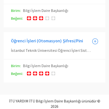
Birim:
Bilgi İşlem Daire Başkanlığı
Beğeni:
Öğrenci İşleri (Otomasyon) Şifresi/Pini
İstanbul Teknik Üniversitesi Öğrenci İşleri Sistemine (sis.itu.edu.tr) giriş iki aşamalıdır. 1. Aşama İTÜ Giriş İlk aşamada İTÜ Giriş arayüzünde sizden İTÜ kullanıcı adınızı ve şifresini girmeniz istenmektedir. İTÜ kullanıcı hesabı şifrenizi unuttuysanız; Mobil Onay Sözleşmesi imzalayan kullanıcılar İTÜ/Giriş'te şifremi unuttum bağlantısını kullanarak cep telefonlarına gönderilen doğrulama koduyla İTÜ şifrenizi sıfırlayabilirsiniz, Mobil Onay Sözleşmesini imzalamadıysanız şifrenizi sıfırlamak için Bilgi İşlem Daire Başkanlığı'na başvurmanız gerekmektedir. 2. Aşama Pin Doğrulama İkinci aşamada Öğrenci İşleri Daire Başkanlığı tarafından verilen User Id seçilip PIN'in girilmesi gerekmektedir. PIN'i unuttuysanız aşağıdaki linki kullanarak yeni PIN talebinde bulunabilirsiniz. http://www.sis.itu.edu.tr/EkYazilimlar/PinTalep/ İkinci aşamada sorulmakta olan PIN, İTÜ Öğrenci Numaranız ile ilişkili olan bir şifredir. Bu şifre üzerinde İTÜ/BİDB'nin (Bilgi İşlem Daire Başkanlığı) hiçbir yetkisi veya sorumluluğu yoktur. Dolayısı ikinci aşamada bu şifre veya pin ile ilgili sorularınızı lütfen İTÜ Öğrenci İşleri Daire Başkanlığı'na iletiniz.
Birim:
Bilgi İşlem Daire Başkanlığı
Beğeni:
İTÜ YARDIM İTÜ Bilgi İşlem Daire Başkanlığı ürünüdür ©
2026