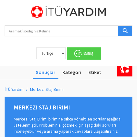
Sonuçlar
Kategori
Etiket
İTÜ Yardım
Merkezi Staj Birimi
MERKEZI STAJ BIRIMI
Merkezi Staj Birimi birimine sıkça yöneltilen sorular aşağıda
listelenmiştir. Probleminizi çözmek için aşağıdaki soruları
inceleyebilir veya arama yaparak cevaplara ulaşabilirsiniz.