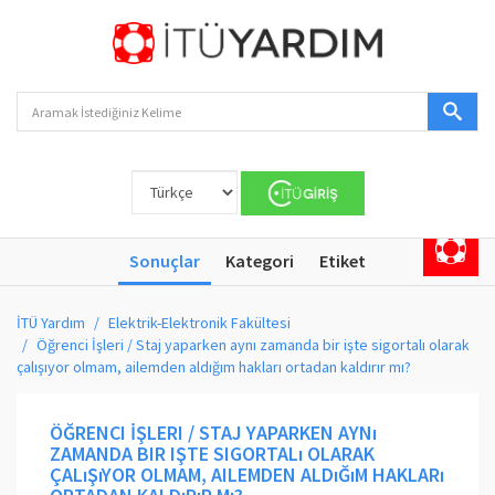
Sonuçlar
Kategori
Etiket
İTÜ Yardım
Elektrik-Elektronik Fakültesi
Öğrenci İşleri / Staj yaparken aynı zamanda bir işte sigortalı olarak
çalışıyor olmam, ailemden aldığım hakları ortadan kaldırır mı?
ÖĞRENCI İŞLERI / STAJ YAPARKEN AYNı
ZAMANDA BIR IŞTE SIGORTALı OLARAK
ÇALıŞıYOR OLMAM, AILEMDEN ALDıĞıM HAKLARı