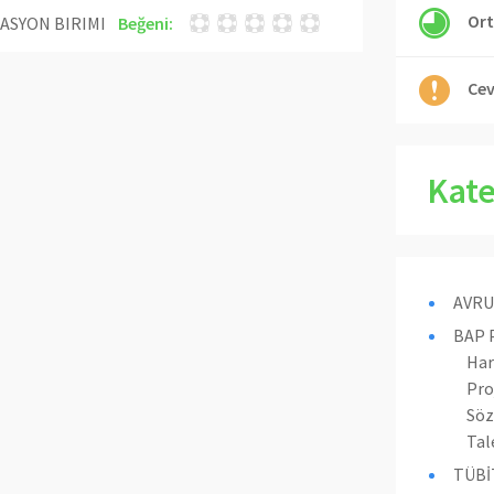
Ort
ASYON BIRIMI
Beğeni:
Cev
Kate
AVRU
BAP P
Har
Pro
Söz
Tal
TÜBİ