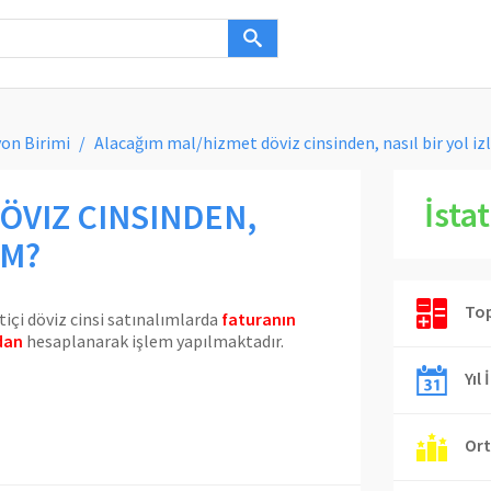
yon Birimi
Alacağım mal/hizmet döviz cinsinden, nasıl bir yol i
İstat
ÖVIZ CINSINDEN,
IM?
Top
içi döviz cinsi satınalımlarda
faturanın
ndan
hesaplanarak işlem yapılmaktadır.
Yıl 
Ort