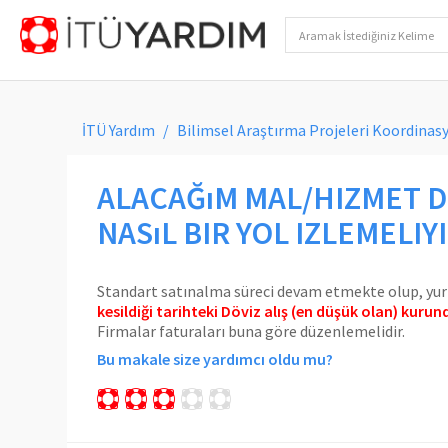
İTÜ Yardım
Bilimsel Araştırma Projeleri Koordinas
ALACAĞıM MAL/HIZMET D
NASıL BIR YOL IZLEMELIY
Standart satınalma süreci devam etmekte olup, yurt
kesildiği tarihteki Döviz alış (en düşük olan) kuru
Firmalar faturaları buna göre düzenlemelidir.
Bu makale size yardımcı oldu mu?