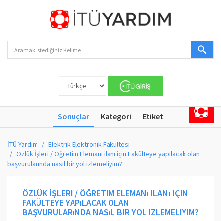
Sonuçlar
Kategori
Etiket
İTÜ Yardım
Elektrik-Elektronik Fakültesi
Özlük İşleri / Öğretim Elemanı ilanı için Fakülteye yapılacak olan
başvurularında nasıl bir yol izlemeliyim?
ÖZLÜK İŞLERI / ÖĞRETIM ELEMANı ILANı IÇIN
FAKÜLTEYE YAPıLACAK OLAN
BAŞVURULARıNDA NASıL BIR YOL IZLEMELIYIM?