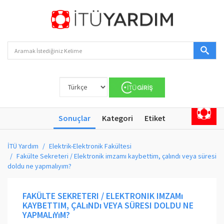
Sonuçlar
Kategori
Etiket
İTÜ Yardım
Elektrik-Elektronik Fakültesi
Fakülte Sekreteri / Elektronik imzamı kaybettim, çalındı veya süresi
doldu ne yapmalıyım?
FAKÜLTE SEKRETERI / ELEKTRONIK IMZAMı
KAYBETTIM, ÇALıNDı VEYA SÜRESI DOLDU NE
YAPMALıYıM?