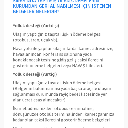
SıRASıNDA YAPıLMıŞ OLAN ÖDEMELERIN
KURUMDAN GERI ALıNABILMESI IÇIN ISTENEN
BELGELER NELERDIR?
Yolluk desteği (Yurtdışı)
Ulaşım yaptığınız taşıta ilişkin ödeme belgesi
(otobüs, tren, uçak vb).
Hava yolu ile yapılan ulaşımlarda ikamet adresinize,
havaalanından konferans salonuna yada
konaklanacak tesisine gidiş geliş taksi ücretini
gösterir ödeme belgeleri veya HAVAŞ biletleri.
Yolluk desteği (Yurtiçi)
Ulaşım yaptığınız taşıta ilişkin ödeme belgesi
(Belgenin bulunmaması yada başka araç ile ulaşım
sağlanması durumunda rayiç bedel listesinde yer
alan ücret esas alınacaktır)
İkamet adresinizden otobüs terminaline,
dönüşünüzde otobüs terminalinden ikametgahınıza
kadar olan taksi ücretini gösterir ödeme belgeleri.