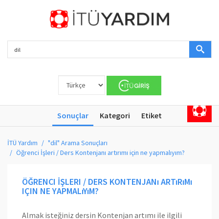
Sonuçlar
Kategori
Etiket
İTÜ Yardım
"dil" Arama Sonuçları
Öğrenci İşleri / Ders Kontenjanı artırımı için ne yapmalıyım?
ÖĞRENCI İŞLERI / DERS KONTENJANı ARTıRıMı
IÇIN NE YAPMALıYıM?
Almak isteğiniz dersin Kontenjan artımı ile ilgili