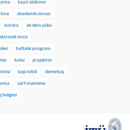
durma
kayıt sildirme
atma
akademik ünvan
bordro
ek ders yükü
lektronik imza
ileri
haftalık program
tez
koku
projektör
intisi
kapı kilidi
demirbaş
yırma
sarf malzeme
j belgesi