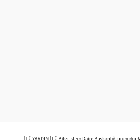
İTÜ YARDIM İTÜ Bilgi İşlem Daire Başkanlığı ürünüdür 