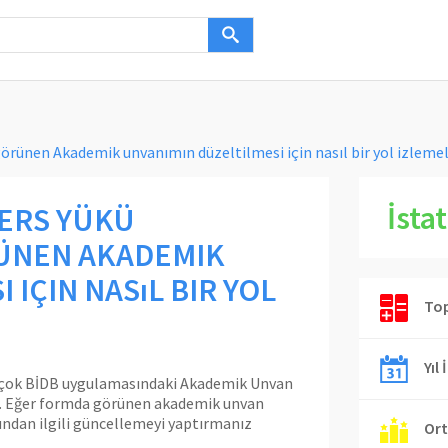
örünen Akademik unvanımın düzeltilmesi için nasıl bir yol izleme
İstat
DERS YÜKÜ
ÜNEN AKADEMIK
 IÇIN NASıL BIR YOL
Top
Yıl 
ir çok BİDB uygulamasındaki Akademik Unvan
r. Eğer formda görünen akademik unvan
sundan ilgili güncellemeyi yaptırmanız
Ort