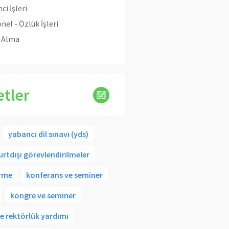
ci İşleri
nel - Özlük İşleri
n Alma
etler
yabancı dil sınavı (yds)
yurtdışı görevlendirilmeler
irme
konferans ve seminer
kongre ve seminer
de rektörlük yardımı