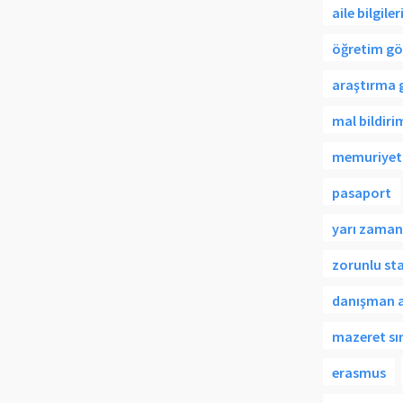
aile bilgile
öğretim gör
araştırma g
mal bildir
memuriyett
pasaport
yarı zaman
zorunlu sta
danışman 
mazeret sı
erasmus