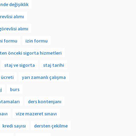
rinde değişiklik
evlisi alımı
örevlisi alımı
imi formu
izin formu
en önceki sigorta hizmetleri
staj ve sigorta
staj tarihi
 ücreti
yarı zamanlı çalışma
j
burs
atamaları
ders kontenjanı
navı
vize mazeret sınavı
kredi sayısı
dersten çekilme