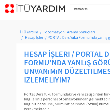
İTÜ Yardım
"otomasyon" Arama Sonuçları
Hesap İşleri / PORTAL Ders Yükü Formu’nda yanlış g
HESAP İŞLERI / PORTAL 
FORMU’NDA YANLıŞ GÖR
UNVANıMıN DÜZELTILMESI
IZLEMELIYIM?
Portal Ders Yükü formundaki ve yeni geliştirilen b
bilgileriniz personel otomasyonundan gelmektedi
bilginiz hatalı ise, biriminiz personel (özlük) büro
gerekmektedir.