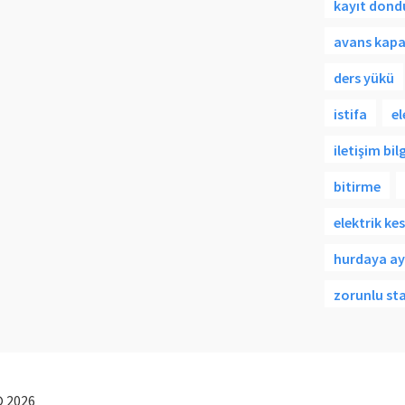
kayıt don
avans kap
ders yükü
istifa
e
iletişim bilg
bitirme
elektrik kes
hurdaya a
zorunlu sta
© 2026