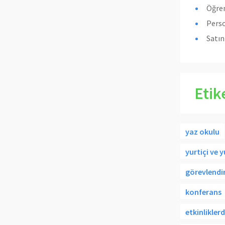
Öğren
Perso
Satı
Etik
yaz okulu
yurtiçi ve 
görevlend
konferans
etkinlikler