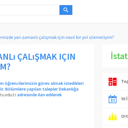
emizde yarı zamanlı çalışmak için nasıl bir yol izlemeliyim?
İstat
NLı ÇALıŞMAK IÇIN
IM?
Top
n öğrencilerimizin görev almak istedikleri
. Bölümlere yapılan talepler Dekanlığa
tu.edu.tr
adresinde ilan edilerek
Yıl 
Ort