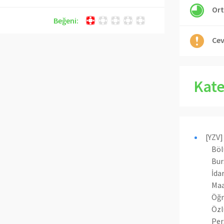
Ort
Beğeni:
Cev
Kate
[YZV]
Böl
Bur
İdar
Maa
Öğr
Özl
Per