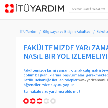
İTÜ Yardım
Bilgisayar ve Bilişim Fakültesi
Fakült
FAKÜLTEMIZDE YARı ZAMA
NASıL BIR YOL IZLEMELIY
Fakültemizde kısmi zamanlı olarak çalışmak isteye
bölüm başkanlıklarına başvurmaları gerekmektedir
iletilir. Dekanlığa iletilen talepler
www.yarizamanli.i
öğrencilerimize duyuru yapılır.
Bu makale size yardımcı oldu mu?