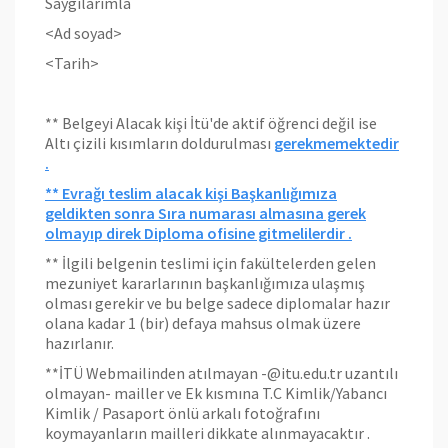
Saygılarımla
<Ad soyad>
<Tarih>
** Belgeyi Alacak kişi İtü'de aktif öğrenci değil ise
Altı çizili kısımların doldurulması
gerekmemektedir
.
** Evrağı teslim alacak kişi Başkanlığımıza
geldikten sonra Sıra numarası almasına gerek
olmayıp direk Diploma ofisine gitmelilerdir .
** İlgili belgenin teslimi için fakültelerden gelen
mezuniyet kararlarının başkanlığımıza ulaşmış
olması gerekir ve bu belge sadece diplomalar hazır
olana kadar 1 (bir) defaya mahsus olmak üzere
hazırlanır.
**İTÜ Webmailinden atılmayan -@itu.edu.tr uzantılı
olmayan- mailler ve Ek kısmına T.C Kimlik/Yabancı
Kimlik / Pasaport önlü arkalı fotoğrafını
koymayanların mailleri dikkate alınmayacaktır .