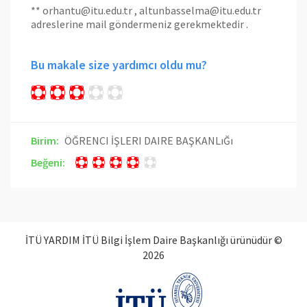
**
orhantu@itu.edu.tr ,
altunbasselma@itu.edu.tr
adreslerine mail göndermeniz gerekmektedir .
Bu makale size yardımcı oldu mu?
Birim:
ÖĞRENCI İŞLERI DAIRE BAŞKANLıĞı
Beğeni:
İTÜ YARDIM İTÜ Bilgi İşlem Daire Başkanlığı ürünüdür ©
2026