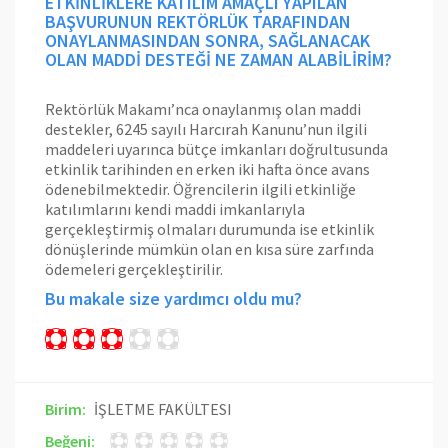
ETKİNLİKLERE KATILIM AMAÇLI YAPILAN
BAŞVURUNUN REKTÖRLÜK TARAFINDAN
ONAYLANMASINDAN SONRA, SAĞLANACAK
OLAN MADDİ DESTEĞİ NE ZAMAN ALABİLİRİM?
Rektörlük Makamı’nca onaylanmış olan maddi
destekler,
6245 sayılı Harcırah Kanunu’nun
ilgili
maddeleri uyarınca bütçe imkanları doğrultusunda
etkinlik tarihinden en erken iki hafta önce avans
ödenebilmektedir. Öğrencilerin ilgili etkinliğe
katılımlarını kendi maddi imkanlarıyla
gerçekleştirmiş olmaları durumunda ise etkinlik
dönüşlerinde mümkün olan en kısa süre zarfında
ödemeleri gerçekleştirilir.
Bu makale size yardımcı oldu mu?
Birim:
İŞLETME FAKÜLTESI
Beğeni: