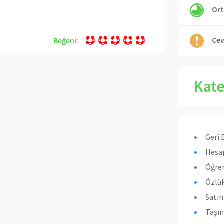
Ort
Cev
Beğeni:
Kate
Geri 
Hesap
Öğren
Özlük
Satı
Taşın