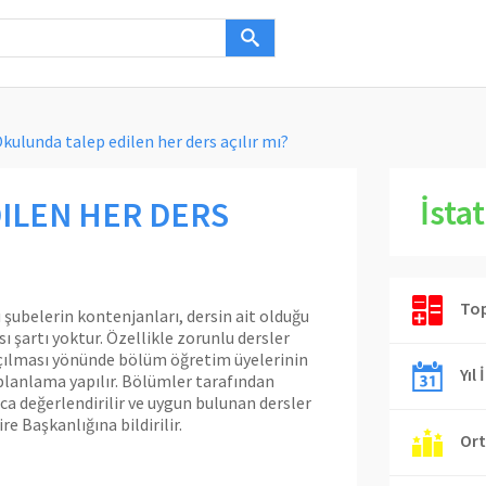
Okulunda talep edilen her ders açılır mı?
İstat
ILEN HER DERS
Top
 şubelerin kontenjanları, dersin ait olduğu
 şartı yoktur. Özellikle zorunlu dersler
 açılması yönünde bölüm öğretim üyelerinin
Yıl 
planlama yapılır. Bölümler tarafından
nca değerlendirilir ve uygun bulunan dersler
e Başkanlığına bildirilir.
Ort