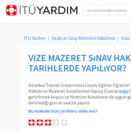
İTÜ Yardım
Uçak ve Uzay Bilimleri Fakültesi
Vize
VIZE MAZERET SıNAV HAK
TARIHLERDE YAPıLıYOR?
İstanbul Teknik Üniversitesi Lisans Eğitim Öğretim
Kabulü ve Mazeret Sınavlarının Yapılış Esasları
nda
t
getirilmek koşulu ve Yönetim Kurulunun da uygun gö
belirlediği gün ve saatte yapılır.
Bu makale size yardımcı oldu mu?