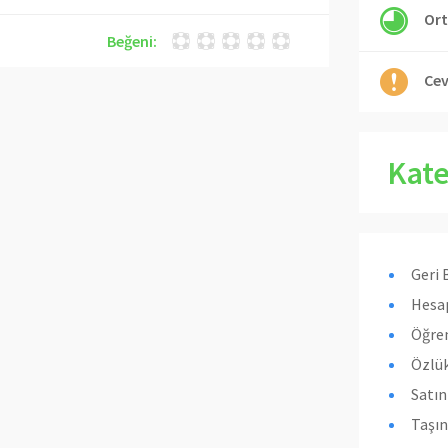
Ort
Beğeni:
Cev
Kate
Geri 
Hesap
Öğren
Özlük
Satı
Taşın