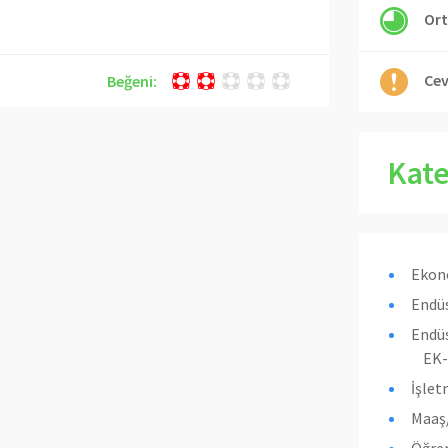
Ort
Cev
Beğeni:
Kate
Ekon
Endüs
Endüs
EK-
İşle
Maaş/