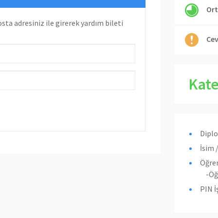
Ort
sta adresiniz ile girerek yardım bileti
Cev
Kate
Diplo
İsim 
Öğren
-Öğ
PIN İ