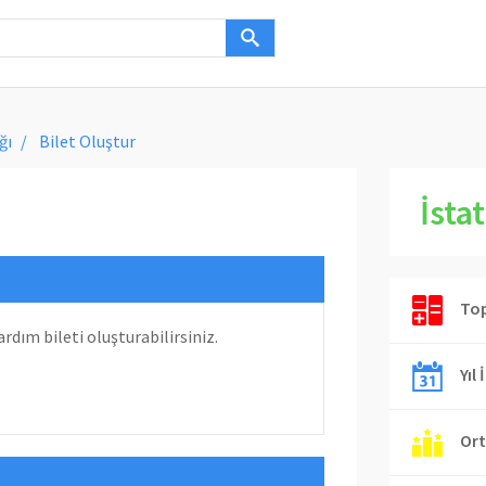
ğı
Bilet Oluştur
İstat
Top
rdım bileti oluşturabilirsiniz.
Yıl 
Ort